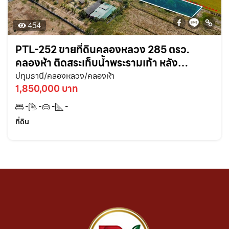
454
PTL-252 ขายที่ดินคลองหลวง 285 ตรว.
คลองห้า ติดสระเก็บน้ำพระรามเก้า หลัง
มหาวิทยาลัยมงคลธัญบุรี จ.ปทุมธานี
ปทุมธานี/คลองหลวง/คลองห้า
1,850,000 บาท
-
-
-
-
ที่ดิน