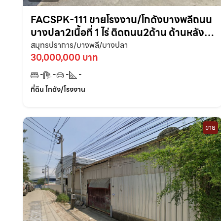
FACSPK-111 ขายโรงงาน/โกดังบางพลีถนน
บางปลา2เนื้อที่ 1 ไร่ ติดถนน2ด้าน ด้านหลัง
ติดลำรางสาธารณะ ใกล้นิคมบางปู-9กม.
สมุทรปราการ/บางพลี/บางปลา
จ.สมุทรปราการ
30,000,000 บาท
-
-
-
-
ที่ดิน โกดัง/โรงงาน
ขาย