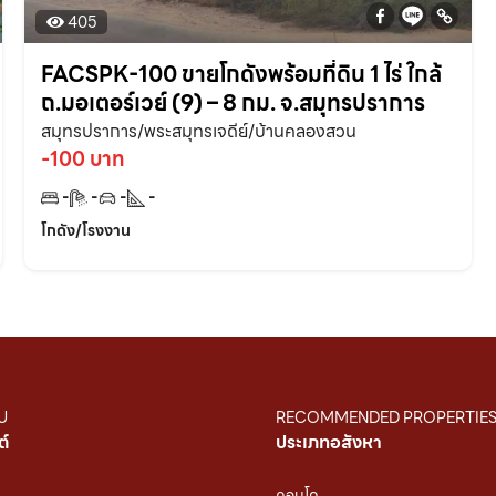
405
FACSPK-100 ขายโกดังพร้อมที่ดิน 1 ไร่ ใกล้
ถ.มอเตอร์เวย์ (9) – 8 กม. จ.สมุทรปราการ
สมุทรปราการ/พระสมุทรเจดีย์/บ้านคลองสวน
-100 บาท
-
-
-
-
โกดัง/โรงงาน
U
RECOMMENDED PROPERTIE
ต์
ประเภทอสังหา
คอนโด