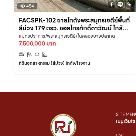
454
FACSPK-102 ขายโกดังพระสมุทรเจดีย์พื้นที่
สีม่วง 179 ตรว. ซอยไกรศักดิ์ดาวัฒน์ ใกล้
ถนนเส้นสุขสวัสดิ์ 303 – 3 กม.
สมุทรปราการ/พระสมุทรเจดีย์/ในคลองบางปลากด
จ.สมุทรปราการ
7,500,000 บาท
-
-
-
-
ที่ดินอุตสาหกรรม (สีม่วง) โกดัง/โรงงาน
SITE MEN
เมนูเว็บไซ
ขาย