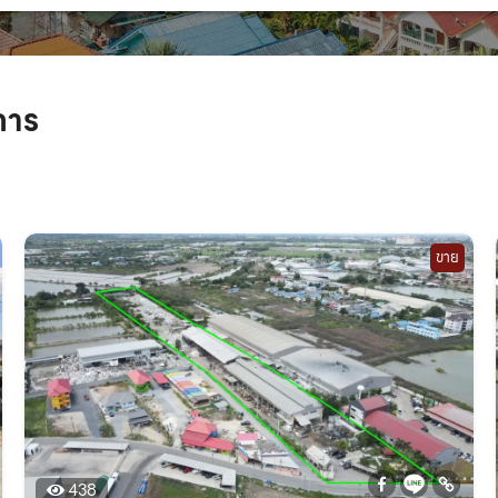
การ
ขาย
438