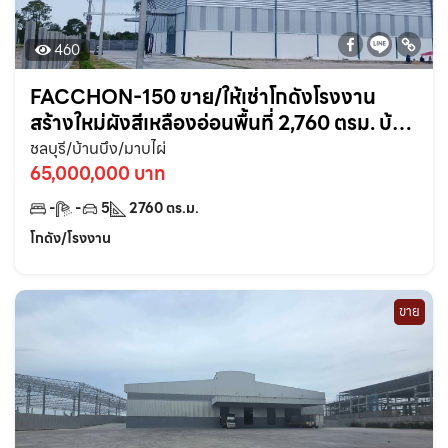
460
FACCHON-150 ขาย/ให้เช่าโกดังโรงงาน
สร้างใหม่ผังสีเหลืองอ่อนพื้นที่ 2,760 ตรม. บ้าน
มาบไผ่ ใกล้นิคมอมตะเฟส-10กม. อ.บ้านบึง
ชลบุรี/บ้านบึง/มาบไผ่
ชลบุรี
65,000,000 บาท
-
-
5
2760
ตร.ม.
โกดัง/โรงงาน
ขาย