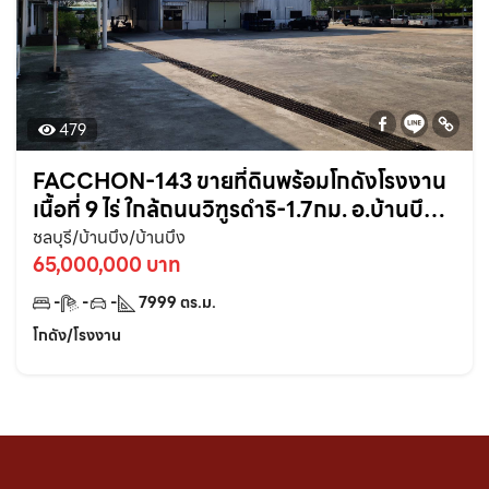
479
FACCHON-143 ขายที่ดินพร้อมโกดังโรงงาน
เนื้อที่ 9 ไร่ ใกล้ถนนวิฑูรดำริ-1.7กม. อ.บ้านบึง
จ.ชลบุรี
ชลบุรี/บ้านบึง/บ้านบึง
65,000,000 บาท
-
-
-
7999
ตร.ม.
โกดัง/โรงงาน