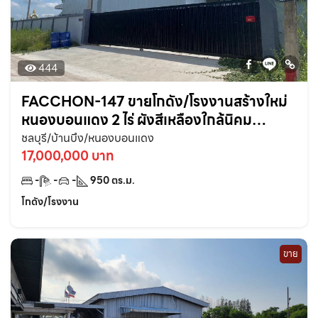
444
FACCHON-147 ขายโกดัง/โรงงานสร้างใหม่
หนองบอนแดง 2 ไร่ ผังสีเหลืองใกล้นิคม
อมตะ13กม. อ.บ้านบึง ชลบุรี
ชลบุรี/บ้านบึง/หนองบอนแดง
17,000,000 บาท
-
-
-
950
ตร.ม.
โกดัง/โรงงาน
ขาย