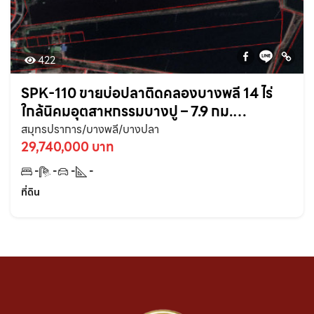
422
SPK-110 ขายบ่อปลาติดคลองบางพลี 14 ไร่
ใกล้นิคมอุตสาหกรรมบางปู – 7.9 กม.
จ.สมุทรปราการ
สมุทรปราการ/บางพลี/บางปลา
29,740,000 บาท
-
-
-
-
ที่ดิน