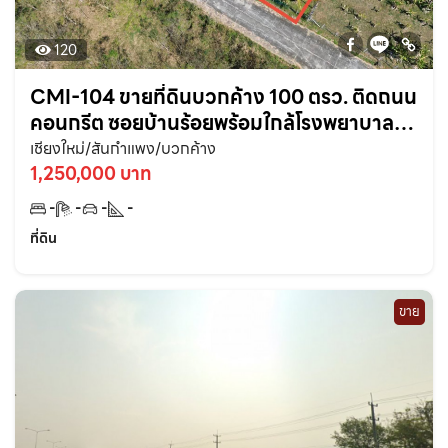
120
CMI-104 ขายที่ดินบวกค้าง 100 ตรว. ติดถนน
คอนกรีต ซอยบ้านร้อยพร้อมใกล้โรงพยาบาล
สันกำแพง-3กม. จ.เชียงใหม่
เชียงใหม่/สันกำแพง/บวกค้าง
1,250,000 บาท
-
-
-
-
ที่ดิน
ขาย