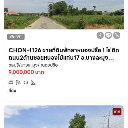
551
CHON-1126 ขายที่ดินพัทยาหนองปรือ 1 ไร่ ติด
ถนน2ด้านซอยหนองไม้แก่น17 อ.บางละมุง
ชลบุรี
ชลบุรี/บางละมุง/หนองปรือ
9,000,000 บาท
-
-
-
-
ที่ดิน
ขาย