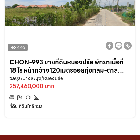
446
CHON-993 ขายที่ดินหนองปรือ พัทยาเนื้อที่
18 ไร่ หน้ากว้าง120เมตรซอยทุ่งกลม-ตาล
หมัน15 ทำเลดี อ.บางละมุง ชลบุรี
ชลบุรี/บางละมุง/หนองปรือ
257,460,000 บาท
-
-
-
-
ที่ดิน ที่ดินใกล้ทะเล