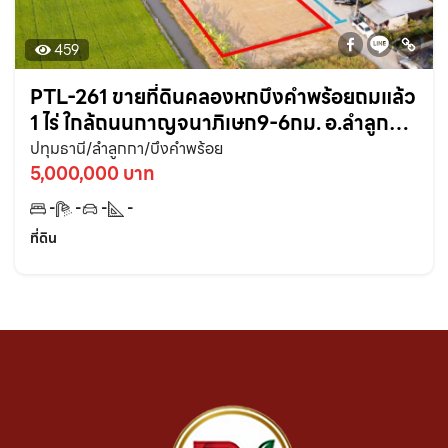
459
PTL-261 ขายที่ดินคลองหกบึงคำพร้อยถมแล้ว
1 ไร่ ใกล้ถนนกาญจนาภิเษก9-6กม. อ.ลำลูกกา
ปทุมธานี
ปทุมธานี/ลำลูกกา/บึงคำพร้อย
5,000,000 บาท
-
-
-
-
ที่ดิน