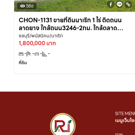
586
CHON-1131 ขายที่ดินนาเริก 1 ไร่ ติดถนน
ลาดยาง ใกล้ถนน3246-2กม. ใกล้ตลาด
พนัสนิคม8กม. อ.พนัสนิคม ชลบุรี
ชลบุรี/พนัสนิคม/นาเริก
1,800,000 บาท
-
-
-
-
ที่ดิน
SITE MEN
เมนูเว็บไซ
ขาย