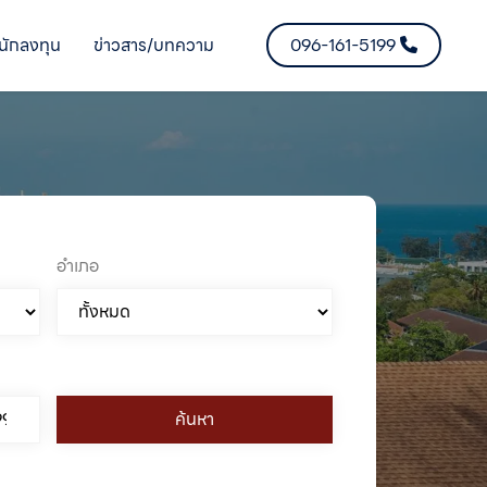
นักลงทุน
ข่าวสาร/บทความ
096-161-5199
อำเภอ