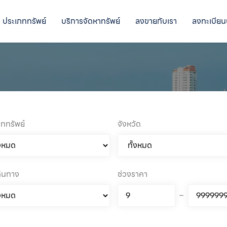
ประเภททรัพย์
บริการจัดหาทรัพย์
ลงขายกับเรา
ลงทะเบียน
ททรัพย์
จังหวัด
ดินทาง
ช่วงราคา
–