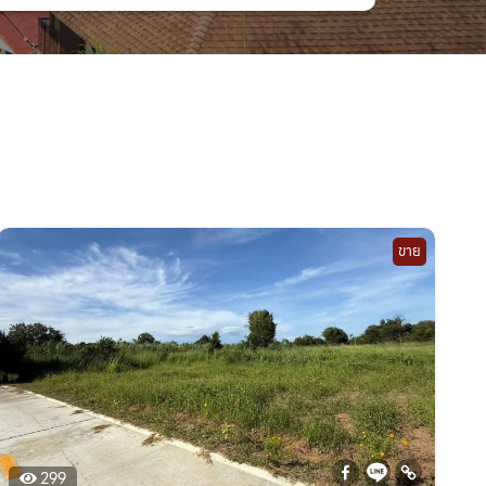
ขาย
299