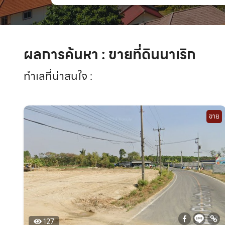
ผลการค้นหา : ขายที่ดินนาเริก
ทำเลที่น่าสนใจ :
ขาย
127