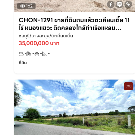
162
CHON-1291 ขายที่ดินถมแล้วตะเคียนเตี้ย 11
ไร่ หนองแขวะ ติดคลองใกล้ท่าเรือแหลม
ฉบัง-7กม. อ.ศรีราชา ชลบุรี
ชลบุรี/บางละมุง/ตะเคียนเตี้ย
35,000,000 บาท
-
-
-
-
ที่ดิน
ขาย