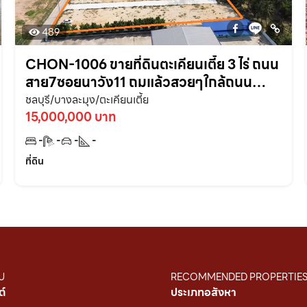
489
CHON-1006 ขายที่ดินตะเคียนเตี้ย 3 ไร่ ถนน
สาย7ซอยนาวัง11 ถมแล้วสวยๆใกล้ถนน
เลียบมอเตอร์เวย์7-200เมตร อ.บางละมุง
ชลบุรี/บางละมุง/ตะเคียนเตี้ย
ชลบุรี
15,000,000 บาท
-
-
-
-
ที่ดิน
U
RECOMMENDED PROPERTIE
ต์
ประเภทอสังหา