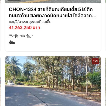
CHON-1324 ขายที่ดินตะเคียนเตี้ย 5 ไร่ ติด
ถนน2ด้าน ซอยตลาดนัดทนายโส ใกล้ตลาด
โรงโป๊ะ-2กม. อ.บางละมุง ชลบุรี
ชลบุรี/บางละมุง/ตะเคียนเตี้ย
41,263,250 บาท
-
-
-
-
ที่ดิน
ขาย