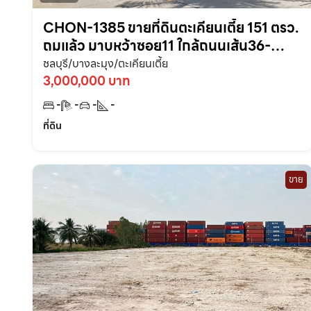
CHON-1385 ขายที่ดินตะเคียนเตี้ย 151 ตรว.
ถมแล้ว มาบหว้าซอย11 ใกล้ถนนเส้น36-
1.9กม. อ.บางละมุง จ.ชลบุรี
ชลบุรี/บางละมุง/ตะเคียนเตี้ย
3,000,000 บาท
-
-
-
-
ที่ดิน
ขาย