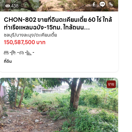
458
CHON-802 ขายที่ดินตะเคียนเตี้ย 60 ไร่ ใกล้
ท่าเรือแหลมฉบัง-15กม. ใกล้ถนน
มอเตอร์เวย์7-2กม. อ.บางละมุง ชลบุรี
ชลบุรี/บางละมุง/ตะเคียนเตี้ย
150,587,500 บาท
-
-
-
-
ที่ดิน
ขาย