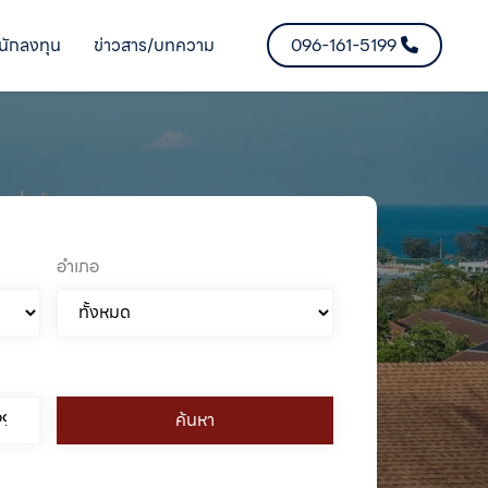
นักลงทุน
ข่าวสาร/บทความ
096-161-5199
อำเภอ