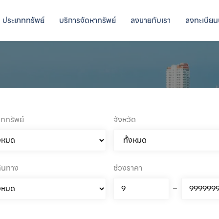
ประเภททรัพย์
บริการจัดหาทรัพย์
ลงขายกับเรา
ลงทะเบียน
ททรัพย์
จังหวัด
ดินทาง
ช่วงราคา
–