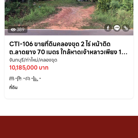
389
CTI-106 ขายที่ดินคลองขุด 2 ไร่ หน้าติด
ถ.ลาดยาง 70 เมตร ใกล้หาดเจ้าหลาวเพียง 1
กม. อ.ท่าใหม่ จ.จันทบุรี
จันทบุรี/ท่าใหม่/คลองขุด
10,185,000 บาท
-
-
-
-
ที่ดิน