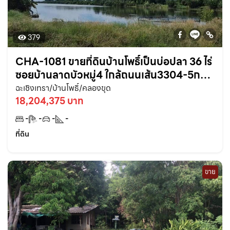
379
CHA-1081 ขายที่ดินบ้านโพธิ์เป็นบ่อปลา 36 ไร่
ซอยบ้านลาดบัวหมู่4 ใกล้ถนนเส้น3304-5กม.
คลองขุด ฉะเชิงเทรา
ฉะเชิงเทรา/บ้านโพธิ์/คลองขุด
18,204,375 บาท
-
-
-
-
ที่ดิน
ขาย