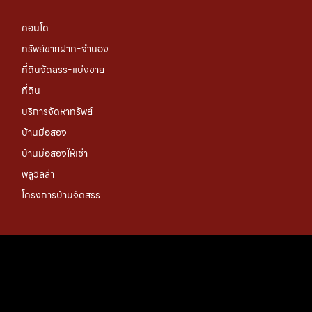
คอนโด
ทรัพย์ขายฝาก-จำนอง
ที่ดินจัดสรร-แบ่งขาย
ที่ดิน
บริการจัดหาทรัพย์
บ้านมือสอง
บ้านมือสองให้เช่า
พลูวิลล่า
โครงการบ้านจัดสรร
CONTACT US
ติดต่อเรา
richwell land
096-161-5199