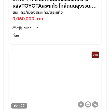
หลังTOYOTAสระแก้ว ใกล้ถนนสุวรรณ
ศร33-800เมตร จ.สระแก้ว
สระแก้ว/เมืองสระแก้ว/สระแก้ว
3,060,000 บาท
-
-
-
-
ที่ดิน
ขาย
427