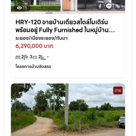
15
HRY-120 ขายบ้านเดี่ยวสไตล์โมเดิร์น
พร้อมอยู่ Fully Furnished ในหมู่บ้าน
ไอริช ทับมา หิ้วกระเป๋าเข้าอยู่ได้เลย ครบ
ระยอง/เมืองระยอง/ทับมา
จบในหลังเดียว!
6,290,000 บาท
2
3
2
-
โครงการบ้านจัดสรร
ขาย