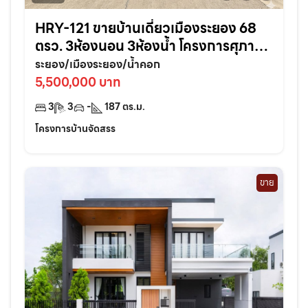
HRY-121 ขายบ้านเดี่ยวเมืองระยอง 68
ตรว. 3ห้องนอน 3ห้องน้ำ โครงการศุภาลัย
การ์เด้นวิลล์ ใกล้เซ็นทรัล3กม. จ.ระยอง
ระยอง/เมืองระยอง/น้ำคอก
5,500,000 บาท
3
3
-
187
ตร.ม.
โครงการบ้านจัดสรร
ขาย