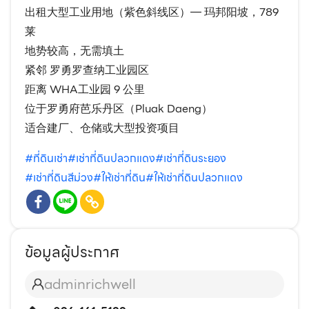
出租大型工业用地（紫色斜线区）— 玛邦阳坡，789
莱
地势较高，无需填土
紧邻 罗勇罗查纳工业园区
距离 WHA工业园 9 公里
位于罗勇府芭乐丹区（Pluak Daeng）
适合建厂、仓储或大型投资项目
#ที่ดินเช่า
#เช่าที่ดินปลวกแดง
#เช่าที่ดินระยอง
#เช่าที่ดินสีม่วง
#ให้เช่าที่ดิน
#ให้เช่าที่ดินปลวกแดง
ข้อมูลผู้ประกาศ
adminrichwell