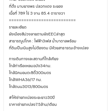
ที่ตั้ง มาบยางพร ปลวกแดง ระยอง
เนื้อที่ 789 ไร่ 3 งาน 85.4 ตารางวา
===========================
รายละเอียด
ผังเมืองสีม่วงลายตามผังEECล่าสุด
สาธารณูปโภค : ไฟฟ้า3เฟส น้ำบาดาลพร้อม
ที่ดินเป็นเนินสูงไม่ต้องถม มีห้วยสาธารณะข้างเเปลง
การเดินทางและสถานที่ใกล้เคียง
ใกล้ท่าเรือเเหลมฉบัง34กม.
ใกล้นิคมอมตะซิตี้300เมตร
ใกล้WHA36/17 กม.
ใกล้ถนน3013/800เมตร
#ให้เช่ายกแปลงระยะยาว30ปี
ราคาเช่ายกเเปลง7.5ล้าน/เดือน