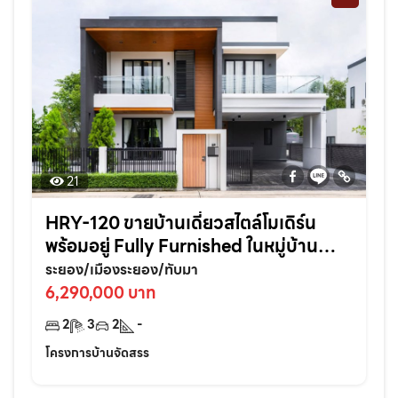
21
HRY-120 ขายบ้านเดี่ยวสไตล์โมเดิร์น
พร้อมอยู่ Fully Furnished ในหมู่บ้าน
ไอริช ทับมา หิ้วกระเป๋าเข้าอยู่ได้เลย ครบ
ระยอง/เมืองระยอง/ทับมา
จบในหลังเดียว!
6,290,000 บาท
2
3
2
-
โครงการบ้านจัดสรร