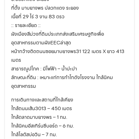
ที่ตั้ง มาบยางพร ปลวกแดง ระยอง
เนื้อที่ 29 ไร่ 3 งาน 83 ตรว
:: รายละเอียด ::
ผังเมืองสีม่วงที่ดินประเภทส่งเสริมเศรษฐกิจเพื่อ
อุตสาหกรรมตามผังEECล่าสุด
หน้ากว้างติดถนนซอยมาบยางพร31 122 เมตร X ยาว 413
เมตร
สาธารณูปโภค : มีไฟฟ้า – น้ำปะปา
ลักษณะที่ดิน : เหมาะแก่การทำโกดังโรงงาน ใกล้นิคม
อุตสาหกรรม
การเดินทางและสถานที่ใกล้เคียง
ใกล้ถนนเส้น3013 – 450 เมตร
ใกล้ตลาดมาบยางพร – 1 กม.
ใกล้นิคมอีสเทิร์นซีบอร์ด – 6 กม.
ใกล้โลตัสบ่อวิน – 7 กม.