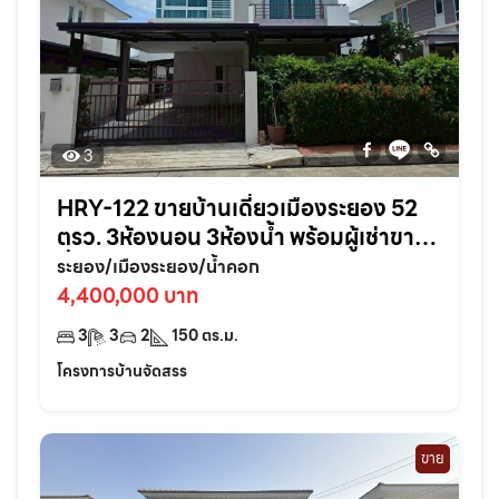
3
HRY-122 ขายบ้านเดี่ยวเมืองระยอง 52
ตรว. 3ห้องนอน 3ห้องน้ำ พร้อมผู้เช่าขาย
ต่ำกว่าราคาประเมิน | ศุภาลัย การ์เด้น วิลล์
ระยอง/เมืองระยอง/น้ำคอก
4,400,000 บาท
3
3
2
150
ตร.ม.
โครงการบ้านจัดสรร
ขาย