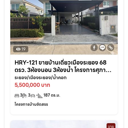
19
HRY-121 ขายบ้านเดี่ยวเมืองระยอง 68
ตรว. 3ห้องนอน 3ห้องน้ำ โครงการศุภาลัย
การ์เด้นวิลล์ ใกล้เซ็นทรัล3กม. จ.ระยอง
ระยอง/เมืองระยอง/น้ำคอก
5,500,000 บาท
3
3
-
187
ตร.ม.
โครงการบ้านจัดสรร
ขาย