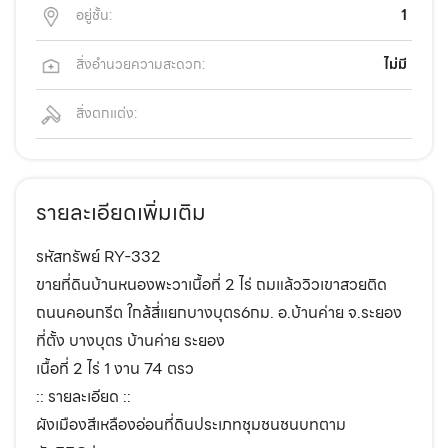
อยู่ชั้น:
1
สิ่งอำนวยความสะดวก:
ไม่มี
สิ่งตกแต่ง:
รายละเอียดเพิ่มเติม
รหัสทรัพย์ RY-332
ขายที่ดินบ้านหนองพะวาเนื้อที่ 2 ไร่ ถมแล้ววิวเขาสวยติด
ถนนคอนกรีต ใกล้สี่แยกบางบุตร6กม. อ.บ้านค่าย จ.ระยอง
ที่ตั้ง บางบุตร บ้านค่าย ระยอง
เนื้อที่ 2 ไร่ 1 งาน 74 ตรว
:: รายละเอียด ::
ผังเมืองสีเหลืองอ่อนที่ดินประเภทชุมชนชนบทตาม