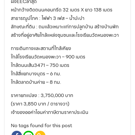
ผังEECล่าสุด
หน้ากว้างติดถนนคอนกรีต 32 เมตร X ยาว 138 เมตร
สาธารณูปโภค : ไฟฟา 3 เฟส – น้ำปะปา
ลักษณะที่ดิน : ถมแล้วเหมาะแก่การปลูกบ้าน สร้างบ้านพัก
สร้างที่อยู่อาศัยใกล้แหล่งชุมชนและโรงเรียนวัดหนองพะวา
การเดินทางและสถานที่ใกล้เคียง
ใกล้โรงเรียนวัดหนองพะวา – 900 เมตร
ใกล้ถนนเส้น3471 – 750 เมตร
ใกล้สี่แยกบางบุตร – 6 กม.
ใกล้ตลาดบ้านค่าย – 8 กม.
ราคายกแปลง : 3,750,000 บาท
(ราคา 3,850 บาท / ตารางวา)
เจ้าของออค่าโอนค่าภาษีตามราคาประเมิน
No tags found for this post