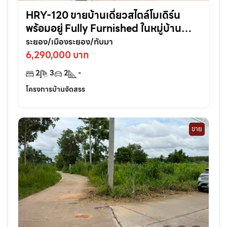
HRY-120 ขายบ้านเดี่ยวสไตล์โมเดิร์น
พร้อมอยู่ Fully Furnished ในหมู่บ้าน
ไอริช ทับมา หิ้วกระเป๋าเข้าอยู่ได้เลย ครบ
ระยอง/เมืองระยอง/ทับมา
จบในหลังเดียว!
6,290,000 บาท
2
3
2
-
โครงการบ้านจัดสรร
ขาย