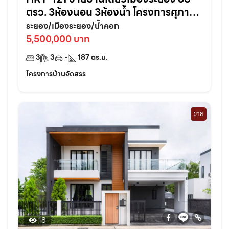
ตรว. 3ห้องนอน 3ห้องน้ำ โครงการศุภาลัย
การ์เด้นวิลล์ ใกล้เซ็นทรัล3กม. จ.ระยอง
ระยอง/เมืองระยอง/น้ำคอก
5,500,000 บาท
3
3
-
187
ตร.ม.
โครงการบ้านจัดสรร
ขาย
18