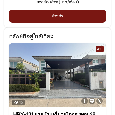
ยอดผ่อนชำระ(บาท/เดือน)
ล้างค่า
ทรัพย์ที่อยู่ใกล้เคียง
ขาย
15
HRY-121 ขายบ้านเดี่ยวเมืองระยอง 68