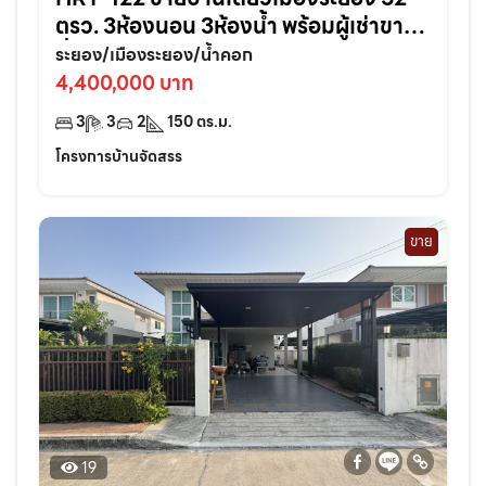
ตรว. 3ห้องนอน 3ห้องน้ำ พร้อมผู้เช่าขาย
ต่ำกว่าราคาประเมิน | ศุภาลัย การ์เด้น วิลล์
ระยอง/เมืองระยอง/น้ำคอก
4,400,000 บาท
3
3
2
150
ตร.ม.
โครงการบ้านจัดสรร
ขาย
19