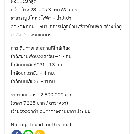
ผังEECล่าสุด
หน้ากว้าง 23 เมตร X ยาว 69 เมตร
สาธารณูปโภค : ไฟฟ้า – น้ำปะปา
ลักษณะที่ดิน : เหมาแก่การปลูกบ้าน สร้างบ้านพัก สร้างที่อยู่
อาศัย บ้านสวนเกษตร
การเดินทางและสถานที่ใกล้เคียง
ใกล้สนามฟุตบอลตาขัน – 1.7 กม.
ใกล้ถนนเส้น6031 – 1.3 กม.
ใกล้อบต.ตาขัน – 4 กม.
ใกล้ถนนเส้น36 – 11 กม.
ราคายกแปลง : 2,890,000 บาท
(ราคา 7,225 บาท / ตารางวา)
เจ้าของออกค่าโอนค่าภาษีตามราคาประเมิน
No tags found for this post