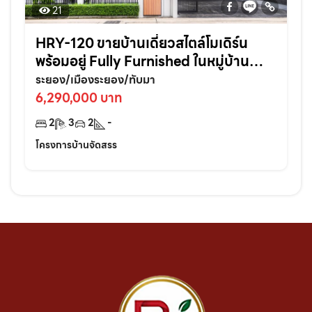
21
HRY-120 ขายบ้านเดี่ยวสไตล์โมเดิร์น
พร้อมอยู่ Fully Furnished ในหมู่บ้าน
ไอริช ทับมา หิ้วกระเป๋าเข้าอยู่ได้เลย ครบ
ระยอง/เมืองระยอง/ทับมา
จบในหลังเดียว!
6,290,000 บาท
2
3
2
-
โครงการบ้านจัดสรร