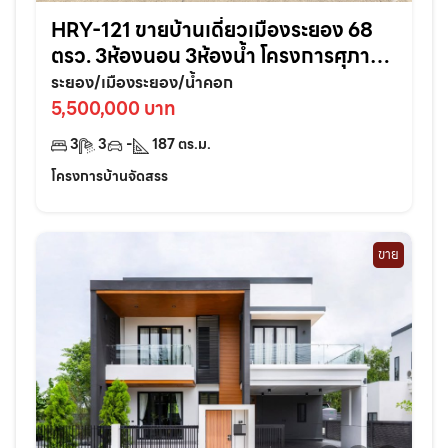
HRY-121 ขายบ้านเดี่ยวเมืองระยอง 68
ตรว. 3ห้องนอน 3ห้องน้ำ โครงการศุภาลัย
การ์เด้นวิลล์ ใกล้เซ็นทรัล3กม. จ.ระยอง
ระยอง/เมืองระยอง/น้ำคอก
5,500,000 บาท
3
3
-
187
ตร.ม.
โครงการบ้านจัดสรร
ขาย