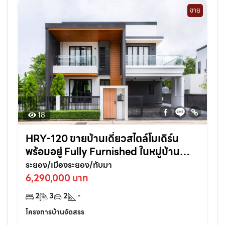
ขาย
18
HRY-120 ขายบ้านเดี่ยวสไตล์โมเดิร์น
พร้อมอยู่ Fully Furnished ในหมู่บ้าน
ไอริช ทับมา หิ้วกระเป๋าเข้าอยู่ได้เลย ครบ
ระยอง/เมืองระยอง/ทับมา
จบในหลังเดียว!
6,290,000 บาท
2
3
2
-
โครงการบ้านจัดสรร