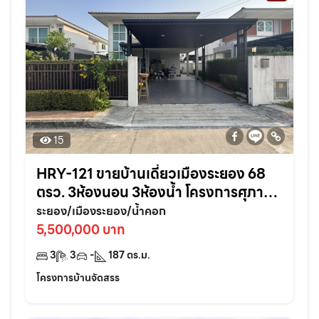
15
HRY-121 ขายบ้านเดี่ยวเมืองระยอง 68
ตรว. 3ห้องนอน 3ห้องน้ำ โครงการศุภาลัย
การ์เด้นวิลล์ ใกล้เซ็นทรัล3กม. จ.ระยอง
ระยอง/เมืองระยอง/น้ำคอก
5,500,000 บาท
3
3
-
187
ตร.ม.
โครงการบ้านจัดสรร