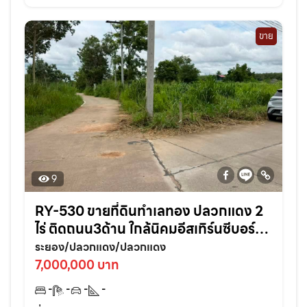
ขาย
9
RY-530 ขายที่ดินทำเลทอง ปลวกแดง 2
ไร่ ติดถนน3ด้าน ใกล้นิคมอีสเทิร์นซีบอร์ด
เหมาะสร้างบ้าน/หอพัก ลงทุนคุ้ม !
ระยอง/ปลวกแดง/ปลวกแดง
7,000,000 บาท
-
-
-
-