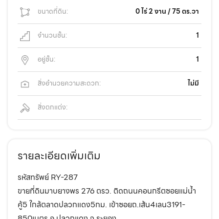
ขนาดที่ดิน:
0 ไร่ 2 งาน / 75 ตร.วา
จำนวนชั้น:
1
อยู่ชั้น:
1
สิ่งอำนวยความสะดวก:
ไม่มี
สิ่งตกแต่ง:
รายละเอียดเพิ่มเติม
รหัสทรัพย์ RY-287
ขายที่ดินมาบยางพร 276 ตรว. ติดถนนคอนกรีตซอยแม่น้ำ
คู้5 ใกล้ตลาดปลวกแดง5กม. เข้าซอยถ.เส้น4เลน3191-
850เมตร อ.ปลวกแดง จ.ระยอง