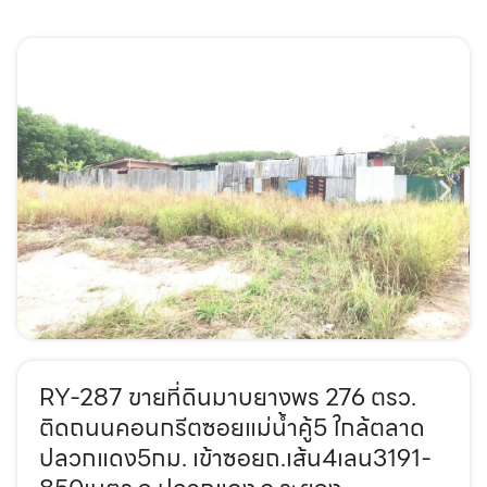
RY-287 ขายที่ดินมาบยางพร 276 ตรว.
ติดถนนคอนกรีตซอยแม่น้ำคู้5 ใกล้ตลาด
ปลวกแดง5กม. เข้าซอยถ.เส้น4เลน3191-