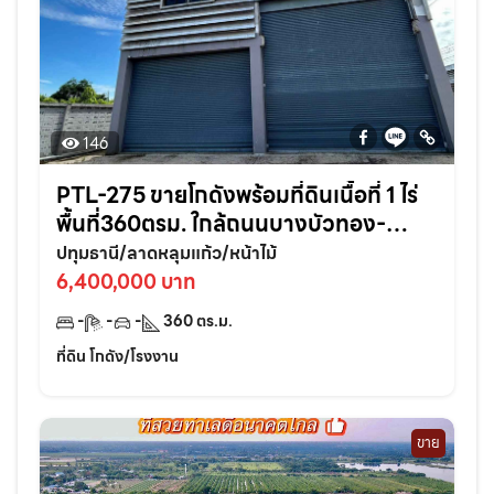
146
PTL-275 ขายโกดังพร้อมที่ดินเนื้อที่ 1 ไร่
พื้นที่360ตรม. ใกล้ถนนบางบัวทอง-
สุพรรณบุรี340-1.6กม. อ.ลาดหลุมแก้ว
ปทุมธานี/ลาดหลุมแก้ว/หน้าไม้
จ.ปทุมธานี
6,400,000 บาท
-
-
-
360
ตร.ม.
ที่ดิน โกดัง/โรงงาน
ขาย