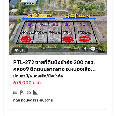
313
PTL-272 ขายที่ดินบึงชำอ้อ 200 ตรว.
คลอง9 ติดถนนลาดยาง อ.หนองเสือ
จ.ปทุมธานี
ปทุมธานี/หนองเสือ/บึงชำอ้อ
679,000 บาท
-
-
-
-
ที่ดิน ที่ดินจัดสรร-แบ่งขาย