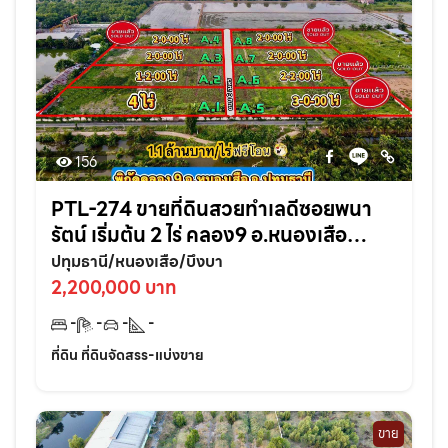
156
PTL-274 ขายที่ดินสวยทำเลดีซอยพนา
รัตน์ เริ่มต้น 2 ไร่ คลอง9 อ.หนองเสือ
จ.ปทุมธานี
ปทุมธานี/หนองเสือ/บึงบา
2,200,000 บาท
-
-
-
-
ที่ดิน ที่ดินจัดสรร-แบ่งขาย
ขาย