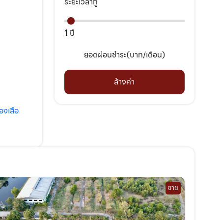
ระยะเวลากู้
1
ปี
ยอดผ่อนชำระ(บาท/เดือน)
ล้างค่า
องเสือ
ขาย