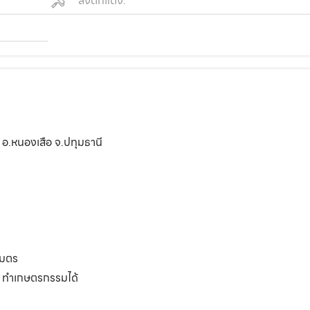
สิ่งตกแต่ง:
 อ.หนองเสือ จ.ปทุมธานี
เมตร
วน ทำเกษตรกรรมได้