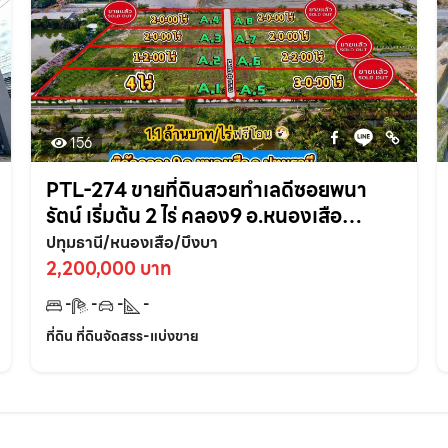
156
PTL-274 ขายที่ดินสวยทำเลดีซอยพนา
รัตน์ เริ่มต้น 2 ไร่ คลอง9 อ.หนองเสือ
จ.ปทุมธานี
ปทุมธานี/หนองเสือ/บึงบา
2,200,000 บาท
-
-
-
-
ที่ดิน ที่ดินจัดสรร-แบ่งขาย