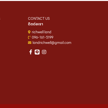
S
CONTACT US
ติดต่อเรา
richwell land
096-161-5199
landrichwell@gmail.com