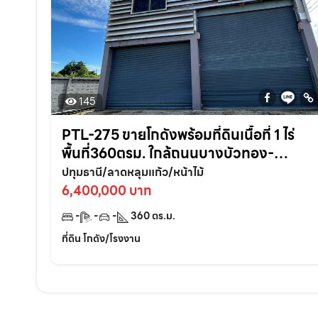
145
PTL-275 ขายโกดังพร้อมที่ดินเนื้อที่ 1 ไร่
พื้นที่360ตรม. ใกล้ถนนบางบัวทอง-
สุพรรณบุรี340-1.6กม. อ.ลาดหลุมแก้ว
ปทุมธานี/ลาดหลุมแก้ว/หน้าไม้
จ.ปทุมธานี
6,400,000 บาท
-
-
-
360
ตร.ม.
ที่ดิน โกดัง/โรงงาน