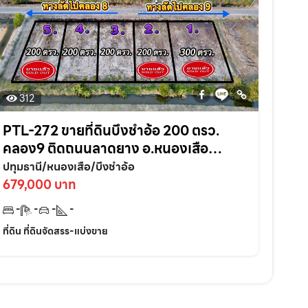
312
PTL-272 ขายที่ดินบึงชำอ้อ 200 ตรว.
คลอง9 ติดถนนลาดยาง อ.หนองเสือ
จ.ปทุมธานี
ปทุมธานี/หนองเสือ/บึงชำอ้อ
679,000 บาท
-
-
-
-
ที่ดิน ที่ดินจัดสรร-แบ่งขาย