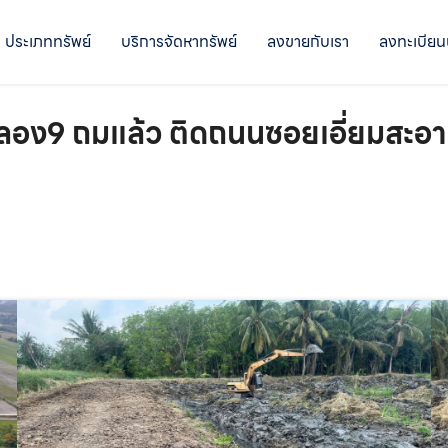
ประเภททรัพย์
บริการจัดหาทรัพย์
ลงขายกับเรา
ลงทะเบียน
 คลอง9 ถมแล้ว ติดถนนซอยเอี่ยมสะอ