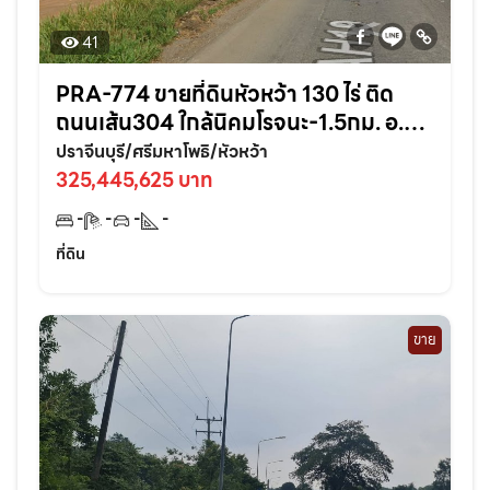
41
PRA-774 ขายที่ดินหัวหว้า 130 ไร่ ติด
ถนนเส้น304 ใกล้นิคมโรจนะ-1.5กม. อ.ศรี
มหาโพธิ ปราจีนบุรี
ปราจีนบุรี/ศรีมหาโพธิ/หัวหว้า
325,445,625 บาท
-
-
-
-
ที่ดิน
ขาย