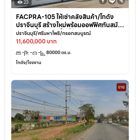
23
FACPRA-105 ให้เช่าคลังสินค้า/โกดัง
ปราจีนบุรี สร้างใหม่พร้อมออฟฟิศทันสมัย
ในทำเลศักยภาพพื้นที่ 80,000 ตรม. แบ่ง
ปราจีนบุรี/ศรีมหาโพธิ/กรอกสมบูรณ์
เช่าได้
11,600,000 บาท
-
-
-
80000
ตร.ม.
โกดัง/โรงงาน
ขาย