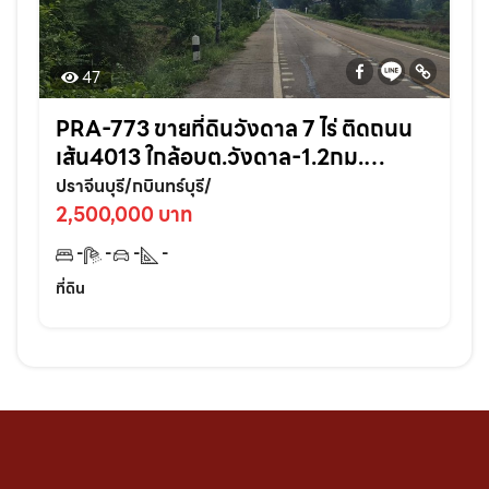
47
PRA-773 ขายที่ดินวังดาล 7 ไร่ ติดถนน
เส้น4013 ใกล้อบต.วังดาล-1.2กม.
อ.กบินทร์บุรี ปราจีนบุรี
ปราจีนบุรี/กบินทร์บุรี/
2,500,000 บาท
-
-
-
-
ที่ดิน