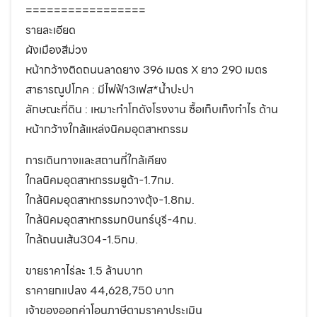
=================
รายละเอียด
ผังเมืองสีม่วง
หน้ากว้างติดถนนลาดยาง 396 เมตร X ยาว 290 เมตร
สาธารณูปโภค : มีไฟฟ้า3เฟส*น้ำปะปา
ลักษณะที่ดิน : เหมาะทำโกดังโรงงาน ซื้อเก็บเก็งกำไร ด้าน
หน้ากว้างใกล้แหล่งนิคมอุตสาหกรรม
การเดินทางและสถานที่ใกล้เคียง
ใกลนิคมอุตสาหกรรมยูด้า-1.7กม.
ใกล้นิคมอุตสาหกรรมกวางตุ้ง-1.8กม.
ใกล้นิคมอุตสาหกรรมกบินทร์บุรี-4กม.
ใกล้ถนนเส้น304-1.5กม.
ขายราคาไร่ละ 1.5 ล้านบาท
ราคายกแปลง 44,628,750 บาท
เจ้าของออกค่าโอนภาษีตามราคาประเมิน