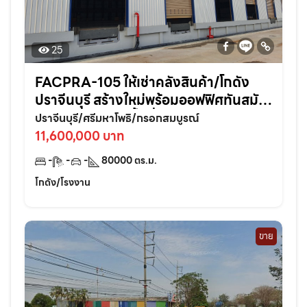
25
FACPRA-105 ให้เช่าคลังสินค้า/โกดัง
ปราจีนบุรี สร้างใหม่พร้อมออฟฟิศทันสมัย
ในทำเลศักยภาพพื้นที่ 80,000 ตรม. แบ่ง
ปราจีนบุรี/ศรีมหาโพธิ/กรอกสมบูรณ์
เช่าได้
11,600,000 บาท
-
-
-
80000
ตร.ม.
โกดัง/โรงงาน
ขาย