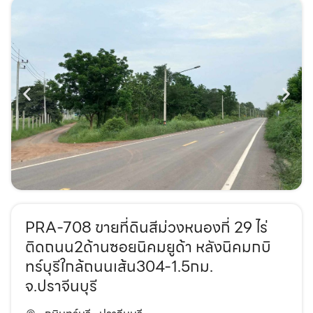
PRA-708 ขายที่ดินสีม่วงหนองกี่ 29 ไร่
ติดถนน2ด้านซอยนิคมยูด้า หลังนิคมกบิ
ทร์บุรีใกล้ถนนเส้น304-1.5กม.
จ.ปราจีนบุรี