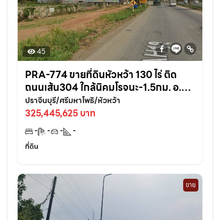
45
PRA-774 ขายที่ดินหัวหว้า 130 ไร่ ติด
ถนนเส้น304 ใกล้นิคมโรจนะ-1.5กม. อ.ศรี
มหาโพธิ ปราจีนบุรี
ปราจีนบุรี/ศรีมหาโพธิ/หัวหว้า
325,445,625 บาท
-
-
-
-
ที่ดิน
ขาย