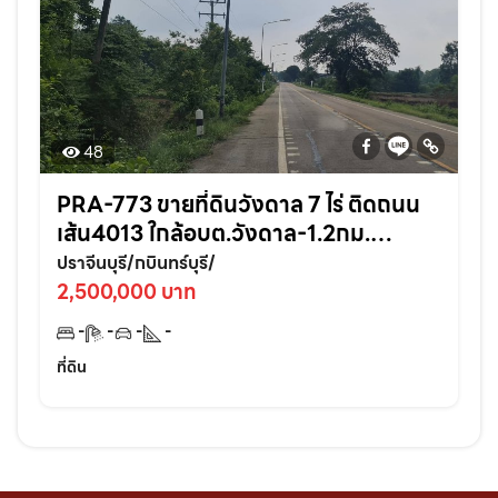
48
PRA-773 ขายที่ดินวังดาล 7 ไร่ ติดถนน
เส้น4013 ใกล้อบต.วังดาล-1.2กม.
อ.กบินทร์บุรี ปราจีนบุรี
ปราจีนบุรี/กบินทร์บุรี/
2,500,000 บาท
-
-
-
-
ที่ดิน