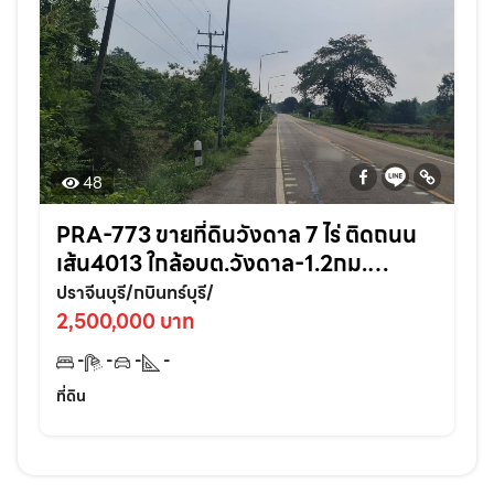
48
PRA-773 ขายที่ดินวังดาล 7 ไร่ ติดถนน
เส้น4013 ใกล้อบต.วังดาล-1.2กม.
อ.กบินทร์บุรี ปราจีนบุรี
ปราจีนบุรี/กบินทร์บุรี/
2,500,000 บาท
-
-
-
-
ที่ดิน