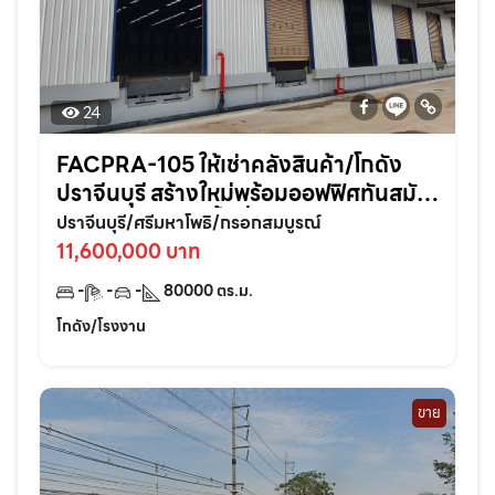
24
FACPRA-105 ให้เช่าคลังสินค้า/โกดัง
ปราจีนบุรี สร้างใหม่พร้อมออฟฟิศทันสมัย
ในทำเลศักยภาพพื้นที่ 80,000 ตรม. แบ่ง
ปราจีนบุรี/ศรีมหาโพธิ/กรอกสมบูรณ์
เช่าได้
11,600,000 บาท
-
-
-
80000
ตร.ม.
โกดัง/โรงงาน
ขาย