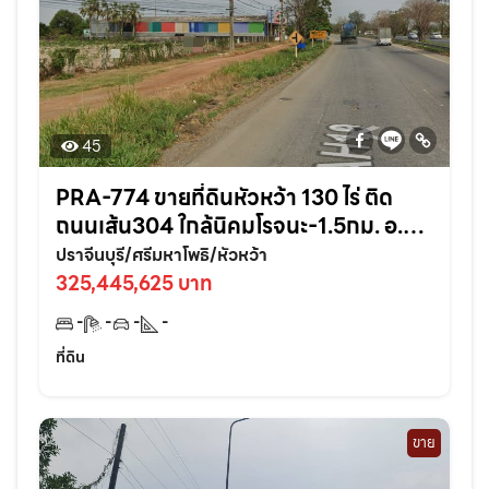
45
PRA-774 ขายที่ดินหัวหว้า 130 ไร่ ติด
ถนนเส้น304 ใกล้นิคมโรจนะ-1.5กม. อ.ศรี
มหาโพธิ ปราจีนบุรี
ปราจีนบุรี/ศรีมหาโพธิ/หัวหว้า
325,445,625 บาท
-
-
-
-
ที่ดิน
ขาย