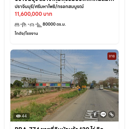
ในทำเลศักยภาพพื้นที่ 80,000 ตรม. แบ่ง
ปราจีนบุรี/ศรีมหาโพธิ/กรอกสมบูรณ์
เช่าได้
11,600,000 บาท
-
-
-
80000
ตร.ม.
โกดัง/โรงงาน
ขาย
44