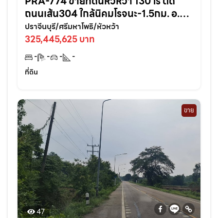
PRA-774 ขายที่ดินหัวหว้า 130 ไร่ ติด
ถนนเส้น304 ใกล้นิคมโรจนะ-1.5กม. อ.ศรี
มหาโพธิ ปราจีนบุรี
ปราจีนบุรี/ศรีมหาโพธิ/หัวหว้า
325,445,625 บาท
-
-
-
-
ที่ดิน
ขาย
47