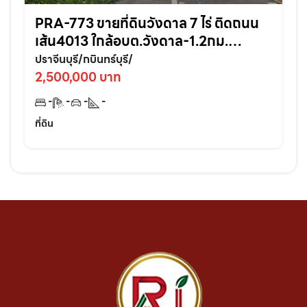
PRA-773 ขายที่ดินวังดาล 7 ไร่ ติดถนน
เส้น4013 ใกล้อบต.วังดาล-1.2กม.
อ.กบินทร์บุรี ปราจีนบุรี
ปราจีนบุรี/กบินทร์บุรี/
2,500,000 บาท
-
-
-
-
ที่ดิน