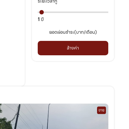
ระยะเวลากู้
1
ปี
ยอดผ่อนชำระ(บาท/เดือน)
ล้างค่า
ขาย