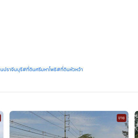
ินปราจีนบุรี
#ที่ดินศรีมหาโพธิ
#ที่ดินหัวหว้า
ขาย