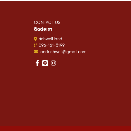
S
CONTACT US
ติดต่อเรา
richwell land
096-161-5199
landrichwell@gmail.com