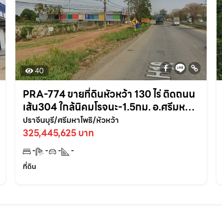
40
PRA-774 ขายที่ดินหัวหว้า 130 ไร่ ติดถนน
เส้น304 ใกล้นิคมโรจนะ-1.5กม. อ.ศรีมหา
โพธิ ปราจีนบุรี
ปราจีนบุรี/ศรีมหาโพธิ/หัวหว้า
325,445,625 บาท
-
-
-
-
ที่ดิน