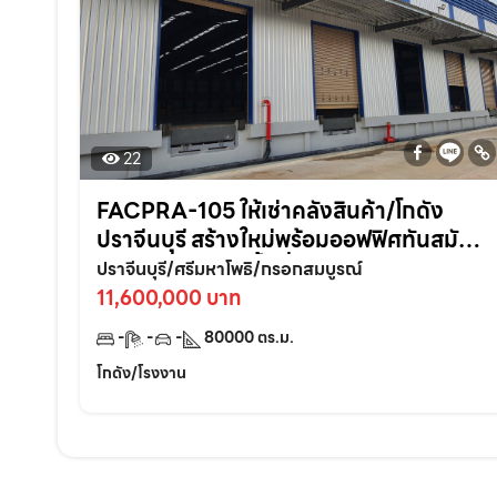
22
FACPRA-105 ให้เช่าคลังสินค้า/โกดัง
ปราจีนบุรี สร้างใหม่พร้อมออฟฟิศทันสมัย
ในทำเลศักยภาพพื้นที่ 80,000 ตรม. แบ่ง
ปราจีนบุรี/ศรีมหาโพธิ/กรอกสมบูรณ์
เช่าได้
11,600,000 บาท
-
-
-
80000
ตร.ม.
โกดัง/โรงงาน