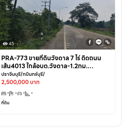
45
PRA-773 ขายที่ดินวังดาล 7 ไร่ ติดถนน
เส้น4013 ใกล้อบต.วังดาล-1.2กม.
อ.กบินทร์บุรี ปราจีนบุรี
ปราจีนบุรี/กบินทร์บุรี/
2,500,000 บาท
-
-
-
-
ที่ดิน