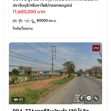
ในทำเลศักยภาพพื้นที่ 80,000 ตรม. แบ่ง
ปราจีนบุรี/ศรีมหาโพธิ/กรอกสมบูรณ์
เช่าได้
11,600,000 บาท
-
-
-
80000
ตร.ม.
โกดัง/โรงงาน
ขาย
45