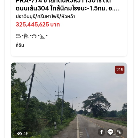
PRA-774 ขายที่ดินหัวหว้า 130 ไร่ ติด
ถนนเส้น304 ใกล้นิคมโรจนะ-1.5กม. อ.ศรี
มหาโพธิ ปราจีนบุรี
ปราจีนบุรี/ศรีมหาโพธิ/หัวหว้า
325,445,625 บาท
-
-
-
-
ที่ดิน
ขาย
48