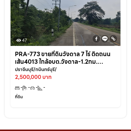
47
PRA-773 ขายที่ดินวังดาล 7 ไร่ ติดถนน
เส้น4013 ใกล้อบต.วังดาล-1.2กม.
อ.กบินทร์บุรี ปราจีนบุรี
ปราจีนบุรี/กบินทร์บุรี/
2,500,000 บาท
-
-
-
-
ที่ดิน