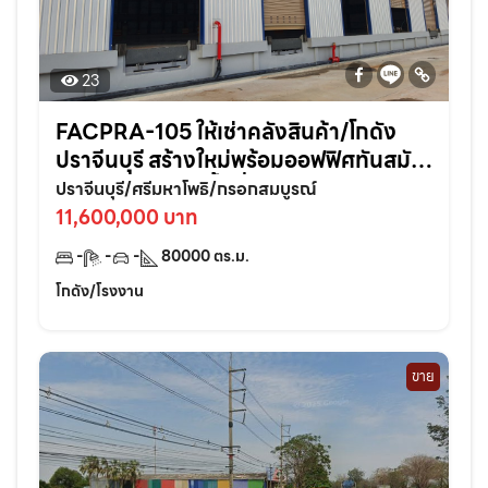
23
FACPRA-105 ให้เช่าคลังสินค้า/โกดัง
ปราจีนบุรี สร้างใหม่พร้อมออฟฟิศทันสมัย
ในทำเลศักยภาพพื้นที่ 80,000 ตรม. แบ่ง
ปราจีนบุรี/ศรีมหาโพธิ/กรอกสมบูรณ์
เช่าได้
11,600,000 บาท
-
-
-
80000
ตร.ม.
โกดัง/โรงงาน
ขาย