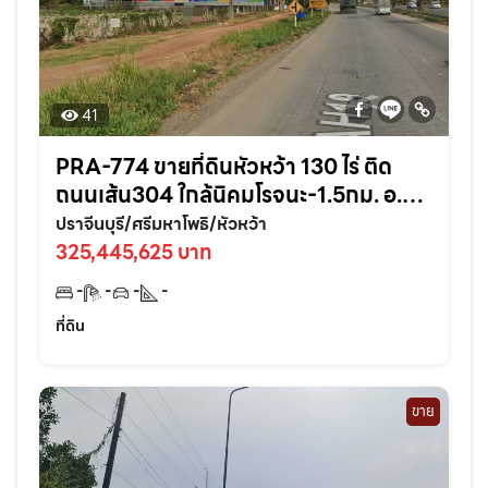
41
PRA-774 ขายที่ดินหัวหว้า 130 ไร่ ติด
ถนนเส้น304 ใกล้นิคมโรจนะ-1.5กม. อ.ศรี
มหาโพธิ ปราจีนบุรี
ปราจีนบุรี/ศรีมหาโพธิ/หัวหว้า
325,445,625 บาท
-
-
-
-
ที่ดิน
ขาย