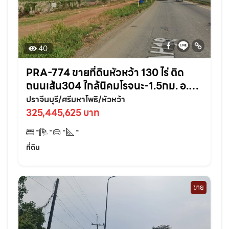
40
PRA-774 ขายที่ดินหัวหว้า 130 ไร่ ติด
ถนนเส้น304 ใกล้นิคมโรจนะ-1.5กม. อ.ศรี
มหาโพธิ ปราจีนบุรี
ปราจีนบุรี/ศรีมหาโพธิ/หัวหว้า
325,445,625 บาท
-
-
-
-
ที่ดิน
ขาย