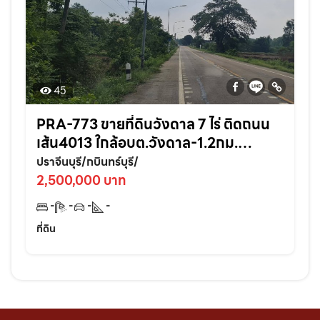
45
PRA-773 ขายที่ดินวังดาล 7 ไร่ ติดถนน
เส้น4013 ใกล้อบต.วังดาล-1.2กม.
อ.กบินทร์บุรี ปราจีนบุรี
ปราจีนบุรี/กบินทร์บุรี/
2,500,000 บาท
-
-
-
-
ที่ดิน