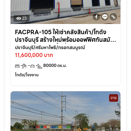
23
FACPRA-105 ให้เช่าคลังสินค้า/โกดัง
ปราจีนบุรี สร้างใหม่พร้อมออฟฟิศทันสมัย
ในทำเลศักยภาพพื้นที่ 80,000 ตรม. แบ่ง
ปราจีนบุรี/ศรีมหาโพธิ/กรอกสมบูรณ์
เช่าได้
11,600,000 บาท
-
-
-
80000
ตร.ม.
โกดัง/โรงงาน
ขาย