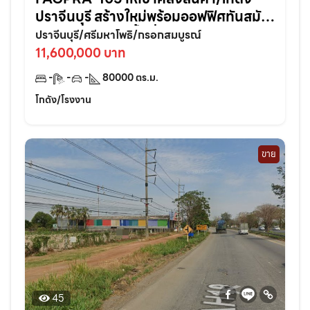
ปราจีนบุรี สร้างใหม่พร้อมออฟฟิศทันสมัย
ในทำเลศักยภาพพื้นที่ 80,000 ตรม. แบ่ง
ปราจีนบุรี/ศรีมหาโพธิ/กรอกสมบูรณ์
เช่าได้
11,600,000 บาท
-
-
-
80000
ตร.ม.
โกดัง/โรงงาน
ขาย
45