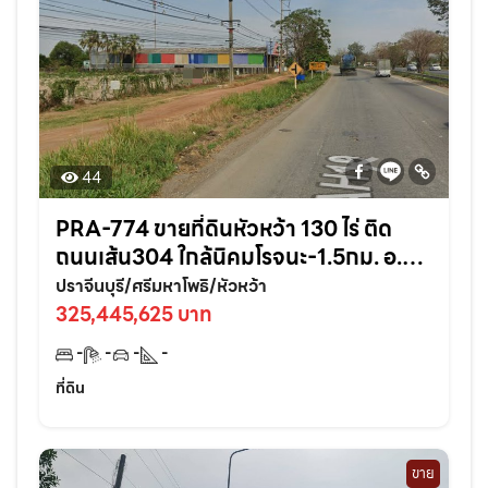
44
PRA-774 ขายที่ดินหัวหว้า 130 ไร่ ติด
ถนนเส้น304 ใกล้นิคมโรจนะ-1.5กม. อ.ศรี
มหาโพธิ ปราจีนบุรี
ปราจีนบุรี/ศรีมหาโพธิ/หัวหว้า
325,445,625 บาท
-
-
-
-
ที่ดิน
ขาย