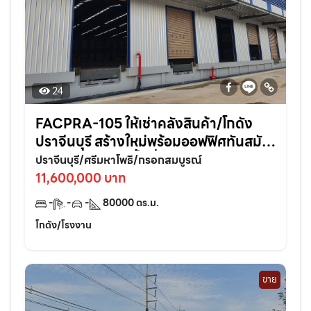
24
FACPRA-105 ให้เช่าคลังสินค้า/โกดัง
ปราจีนบุรี สร้างใหม่พร้อมออฟฟิศทันสมัย
ในทำเลศักยภาพพื้นที่ 80,000 ตรม. แบ่ง
ปราจีนบุรี/ศรีมหาโพธิ/กรอกสมบูรณ์
เช่าได้
11,600,000 บาท
-
-
-
80000
ตร.ม.
โกดัง/โรงงาน
ขาย