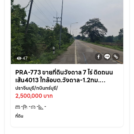
47
PRA-773 ขายที่ดินวังดาล 7 ไร่ ติดถนน
เส้น4013 ใกล้อบต.วังดาล-1.2กม.
อ.กบินทร์บุรี ปราจีนบุรี
ปราจีนบุรี/กบินทร์บุรี/
2,500,000 บาท
-
-
-
-
ที่ดิน