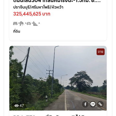
ถนนเส้น304 ใกล้นิคมโรจนะ-1.5กม. อ.ศรี
มหาโพธิ ปราจีนบุรี
ปราจีนบุรี/ศรีมหาโพธิ/หัวหว้า
325,445,625 บาท
-
-
-
-
ที่ดิน
ขาย
47