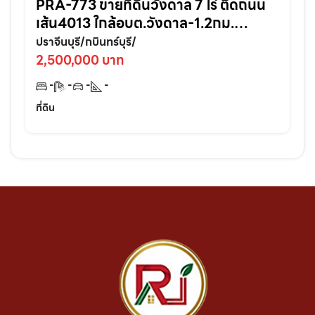
PRA-773 ขายที่ดินวังดาล 7 ไร่ ติดถนน
เส้น4013 ใกล้อบต.วังดาล-1.2กม.
อ.กบินทร์บุรี ปราจีนบุรี
ปราจีนบุรี/กบินทร์บุรี/
2,500,000 บาท
-
-
-
-
ที่ดิน