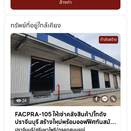
ล้างค่า
ทรัพย์ที่อยู่ใกล้เคียง
กำลังสร้าง
24
FACPRA-105 ให้เช่าคลังสินค้า/โกดัง
ปราจีนบุรี สร้างใหม่พร้อมออฟฟิศทันสมัย
ในทำเลศักยภาพพื้นที่ 80,000 ตรม. แบ่ง
ปราจีนบุรี/ศรีมหาโพธิ/กรอกสมบูรณ์