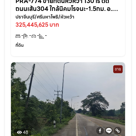
PRA-774 ขายที่ดินหัวหว้า 130 ไร่ ติด
ถนนเส้น304 ใกล้นิคมโรจนะ-1.5กม. อ.ศรี
มหาโพธิ ปราจีนบุรี
ปราจีนบุรี/ศรีมหาโพธิ/หัวหว้า
325,445,625 บาท
-
-
-
-
ที่ดิน
ขาย
48