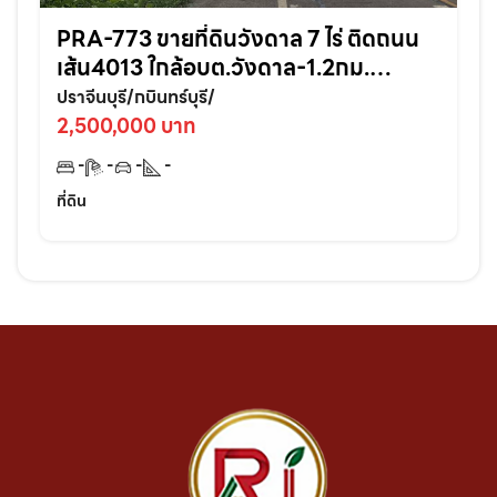
PRA-773 ขายที่ดินวังดาล 7 ไร่ ติดถนน
เส้น4013 ใกล้อบต.วังดาล-1.2กม.
อ.กบินทร์บุรี ปราจีนบุรี
ปราจีนบุรี/กบินทร์บุรี/
2,500,000 บาท
-
-
-
-
ที่ดิน