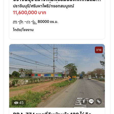
ในทำเลศักยภาพพื้นที่ 80,000 ตรม. แบ่ง
ปราจีนบุรี/ศรีมหาโพธิ/กรอกสมบูรณ์
เช่าได้
11,600,000 บาท
-
-
-
80000
ตร.ม.
โกดัง/โรงงาน
ขาย
45