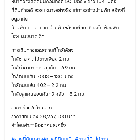
หน้ากว้างติดถนนคอนกรีต 50 เมตร x ยาว 154 เมตร
ที่ดินทำเลดี สวย เหมาะอย่างยิ่งแก่การสร้างบ้านพัก สร้างที่
อยู่อาศัย
บ้านพักตากอากาศ บ้านพักหลังเกษียณ รีสอร์ท ห้องพัก
โรงแรมขนาดเล็ก
การเดินทางและสถานที่ใกล้เคียง
ใกล้ชายหาดไม้ขาวเพียง 2 กม.
ใกล้ท่าอากาศยานภูเก็ต – 6.9 กม.
ใกล้ถนนเส้น 3003 – 130 เมตร
ใกล้ถนนเส้น 402 – 2.2 กม.
ใกล้บลูแคนยอนคันทรี คลับ – 5.2 กม.
ราคาไร่ละ 6 ล้านบาท
ราคายกแปลง 28,267,500 บาท
ค่าโอนค่าภาษีออกคนละครึ่ง
#ขายที่ดินถลาง
#ขายที่ดินภูเก็ต
#ขายที่ดินไม้ขาว