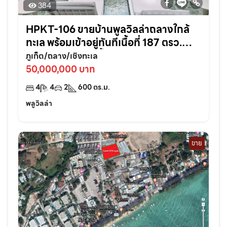
384
HPKT-106 ขายบ้านพูลวิลล่าถลางใกล้
ทะเล พร้อมเข้าอยู่ทันทีเนื้อที่ 187 ตรว.
4ห้องนอน 4ห้องน้ำ จ.ภูเก็ต
ภูเก็ต/ถลาง/เชิงทะเล
50,000,000 บาท
4
4
2
600
ตร.ม.
พลูวิลล่า
ขาย