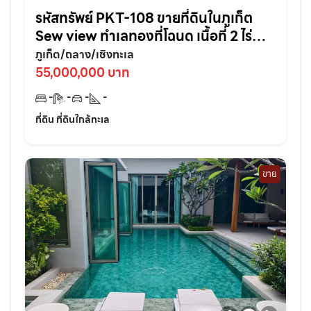
รหัสทรัพย์ PKT-108 ขายที่ดินในภูเก็ต
Sew view ทำเลทองที่โฉนด เนื้อที่ 2 ไร่
ล้อมด้วยวิวเขา มองเห็นทะเล สวยสงบ
ภูเก็ต/ถลาง/เชิงทะเล
มาก ติดถนนสาธารณะสะดวก ต.เชิงทะเล
55,000,000 บาท
ถลาง
-
-
-
-
ที่ดิน ที่ดินใกล้ทะเล
ขาย