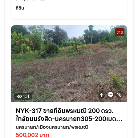
ที่ดิน
ขาย
131
NYK-317 ขายที่ดินพรหมณี 200 ตรว.
ใกล้ถนนรังสิต-นครนายก305-200เมตร
อ.เมืองนครนายก
นครนายก/เมืองนครนายก/พรหมณี
500,002 บาท