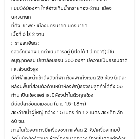
แบบ360องศา ใกล้อ่างเก็บน้ำทรายทอง-2กม. เมือง
นครนายก
ที่ตั้ง เขาพระ เมืองนครนายก นครนายก
เนื้อที่ 6 ไร่ 2 งาน
:: รายละเอียด ::
รีสอร์ทยังคงเปิดดำเนินการอยู่ (เปิดได้ 1 ปี กว่าๆ)มีใบ
อนุญาตครบ มีเขาล้อมรอบ 360 องศา มีความเป็นธรรมชาติ
และส่วนตัวสูง ️
มีไฟฟ้าและน้ำเข้าถึงตัวที่พัก ห้องพักทั้งหมด 25 ห้อง (แต่ละ
หลังมีพื้นที่ส่วนตัวด้านหน้าห้องพัก)รองรับลูกค้าได้ถึง 56
ท่าน เป็นห้องแอร์และมีห้องน้ำในตัวทุกห้อง
มีบ่อปลาช่อนอเมซอน (ยาว 1.5-1.8m)
สระว่ายน้ำผู้ใหญ่ กว้าง 1.5 เมตร ลึก 1.2 เมตร สระเด็ก ลึก
60 ซม.
ภายในห้องอาหารมีเครื่องชงกาแฟสด 2 หัว/เครื่องแทมป์
อัตโนมัติ/เครื่องบด ห้องโถงขนาดกลาง (ภายในตกแต่งด้วย