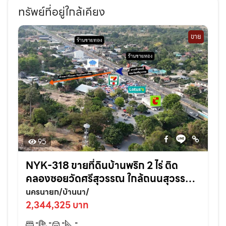
ทรัพย์ที่อยู่ใกล้เคียง
ขาย
95
NYK-318 ขายที่ดินบ้านพริก 2 ไร่ ติด
คลองซอยวัดศรีสุวรรณ ใกล้ถนนสุวรรณ
ศร33-500เมตร อ.บ้านนา จ.นครนายก
นครนายก/บ้านนา/
2,344,325 บาท
-
-
-
-