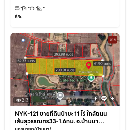
-
-
-
-
ที่ดิน
ขาย
213
NYK-121 ขายที่ดินป่าขะ 11 ไร่ ใกล้ถนน
เส้นสุวรรณศร33-1.6กม. อ.บ้านนา
จ.นครนายก
นครนายก/บ้านนา/