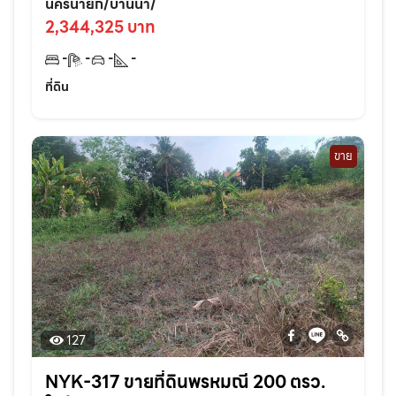
ศร33-500เมตร อ.บ้านนา จ.นครนายก
นครนายก/บ้านนา/
2,344,325 บาท
-
-
-
-
ที่ดิน
ขาย
127
NYK-317 ขายที่ดินพรหมณี 200 ตรว.