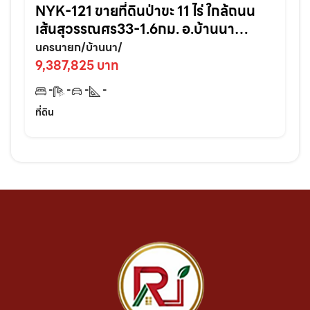
NYK-121 ขายที่ดินป่าขะ 11 ไร่ ใกล้ถนน
เส้นสุวรรณศร33-1.6กม. อ.บ้านนา
จ.นครนายก
นครนายก/บ้านนา/
9,387,825 บาท
-
-
-
-
ที่ดิน