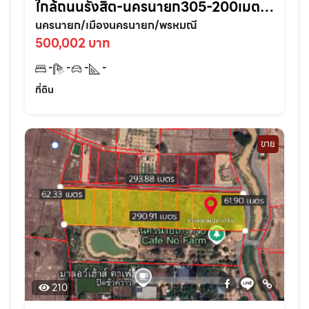
ใกล้ถนนรังสิต-นครนายก305-200เมตร
อ.เมืองนครนายก
นครนายก/เมืองนครนายก/พรหมณี
500,002 บาท
-
-
-
-
ที่ดิน
ขาย
210