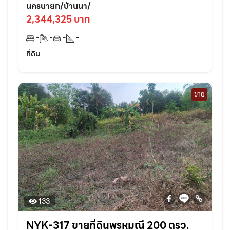
ศร33-500เมตร อ.บ้านนา จ.นครนายก
นครนายก/บ้านนา/
2,344,325 บาท
-
-
-
-
ที่ดิน
ขาย
133
NYK-317 ขายที่ดินพรหมณี 200 ตรว.