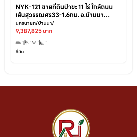
NYK-121 ขายที่ดินป่าขะ 11 ไร่ ใกล้ถนน
เส้นสุวรรณศร33-1.6กม. อ.บ้านนา
จ.นครนายก
นครนายก/บ้านนา/
9,387,825 บาท
-
-
-
-
ที่ดิน