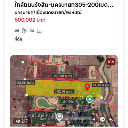
ใกล้ถนนรังสิต-นครนายก305-200เมตร
อ.เมืองนครนายก
นครนายก/เมืองนครนายก/พรหมณี
500,002 บาท
-
-
-
-
ที่ดิน
ขาย
217