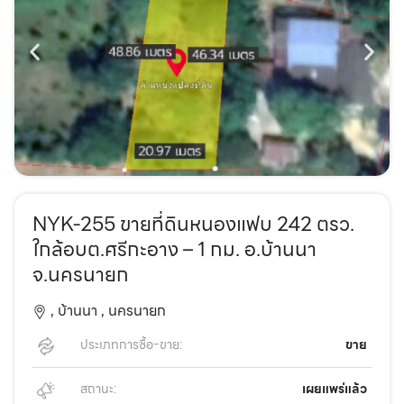
NYK-255 ขายที่ดินหนองแฟบ 242 ตรว.
ใกล้อบต.ศรีกะอาง – 1 กม. อ.บ้านนา
จ.นครนายก
,
บ้านนา ,
นครนายก
ประเภทการซื้อ-ขาย:
ขาย
สถานะ:
เผยแพร่แล้ว