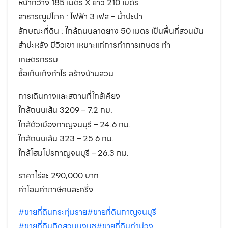
หน้ากว้าง 185 เมตร X ยาว 210 เมตร
สาธารณูปโภค : ไฟฟ้า 3 เฟส – น้ำปะปา
ลักษณะที่ดิน : ใกล้ถนนลาดยาง 50 เมตร เป็นพื้นที่สวนมัน
สำปะหลัง มีวิวเขา เหมาะแก่การทำการเกษตร ทำ
เกษตรกรรม
ซื้อเก็บเก็งกำไร สร้างบ้านสวน
การเดินทางและสถานที่ใกล้เคียง
ใกล้ถนนเส้น 3209 – 7.2 กม.
ใกล้ตัวเมืองกาญจนบุรี – 24.6 กม.
ใกล้ถนนเส้น 323 – 25.6 กม.
ใกล้โฮมโปรกาญจนบุรี – 26.3 กม.
ราคาไร่ละ 290,000 บาท
ค่าโอนค่าภาษีคนละครึ่ง
#ขายที่ดินกระทุ่มราย
#ขายที่ดินกาญจนบุรี
#ขายที่ดินติดสวนนงนุช
#ขายที่ดินท่าม่วง