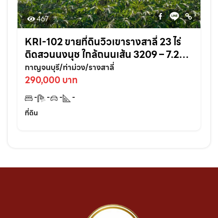
467
KRI-102 ขายที่ดินวิวเขารางสาลี่ 23 ไร่
ติดสวนนงนุช ใกล้ถนนเส้น 3209 – 7.2
กม. อ.ท่าม่วง จ.กาญจนบุรี
กาญจนบุรี/ท่าม่วง/รางสาลี่
290,000 บาท
-
-
-
-
ที่ดิน