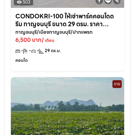
503
CONDOKRI-100 ให้เช่าพาร์คคอนโดด
รีม กาญจนบุรี ขนาด 29 ตรม. ราคา
6,500/เดือน พร้อมเข้าอยู่เฟอร์นิเจอร์ครบ
กาญจนบุรี/เมืองกาญจนบุรี/ปากแพรก
6,500 บาท/
เดือน
-
-
-
29
ตร.ม.
คอนโด
ขาย