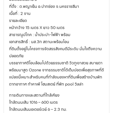
ที่ตั้ง : ต.พญาเย็น อ.ปากช่อง จ.นครราชสีมา
เนื้อที่ : 2 งาน
รายละเอียด
หน้ากว้าง 15 เมตร X ยาว 50 เมตร
สาธารณูปโภค : น้ำประปา-ไฟฟ้า พร้อม
เอกสารสิทธิ์ : นส.3ก สถานะพร้อมโอน
ที่ดินตั้งอยู่ในโครงการจัดสรรสังคมดีมีระดับ มั่นใจถึงความ
ปลอดภัย
บรรยากาศดีโอบล้อมไปด้วยธรรมชาติ วิวภูเขาสวย สบายตา
พร้อมมาสูด Ozone จากธรรมชาติได้เต็มปอดเพื่อสุขภาพที่ดี
แปลงนี้เหมาะสำหรับคนที่กำลังมองหาที่ดินเพื่อสร้างบ้านพัก
ตากอากาศ ทำคาเฟ่ โฮมสเตย์ ที่พัก pool วิลล่า
การเดินทางและสถานที่ใกล้เคียง
ใกล้ถนนเส้น 1016 – 600 เมตร
ใกล้ถนนเส้นมอเตอร์เวย์ 6 – 2.3 กม.