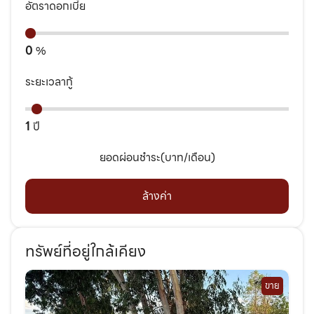
อัตราดอกเบี้ย
0
%
ระยะเวลากู้
1
ปี
ยอดผ่อนชำระ(บาท/เดือน)
ล้างค่า
ทรัพย์ที่อยู่ใกล้เคียง
ขาย