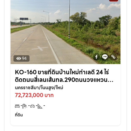
94
KO-160 ขายที่ดินบ้านใหม่ทำเลดี 24 ไร่
ติดถนนสี่เลนเส้นทล.290ถนนวงแหวน
รอบเมือง ใกล้ถนนมิตรภาพ2-700เมตร
นครราชสีมา/โนนสูง/ใหม่
อ.โนนสูง จ.นครราชสีมา
72,723,000 บาท
-
-
-
-
ที่ดิน