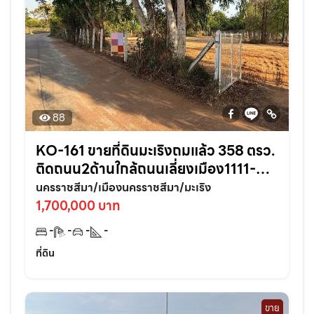
88
KO-161 ขายที่ดินมะเริงถมแล้ว 358 ตรว.
ติดถนน2ด้านใกล้ถนนเลี่ยงเมือง1111-
2.7กม. อ.เมืองนครราชสีมา
นครราชสีมา/เมืองนครราชสีมา/มะเริง
1,700,000 บาท
-
-
-
-
ที่ดิน
ขาย