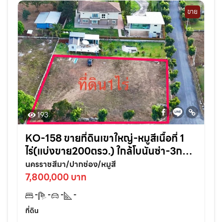
ขาย
193
KO-158 ขายที่ดินเขาใหญ่-หมูสีเนื้อที่ 1
ไร่(แบ่งขาย200ตรว.) ใกล้โบนันซ่า-3กม.
อ.ปากช่อง จ.นครราชสีมา
นครราชสีมา/ปากช่อง/หมูสี
7,800,000 บาท
-
-
-
-
ที่ดิน