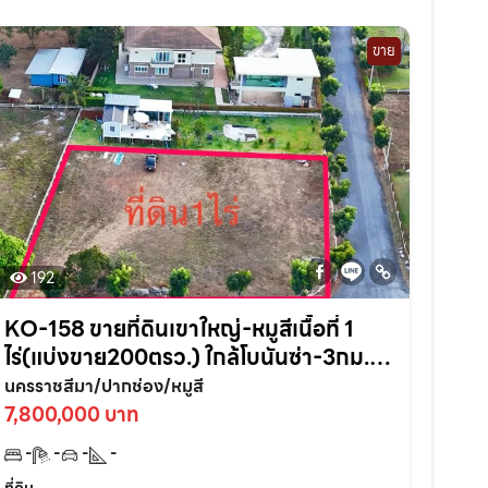
ขาย
192
KO-158 ขายที่ดินเขาใหญ่-หมูสีเนื้อที่ 1
ไร่(แบ่งขาย200ตรว.) ใกล้โบนันซ่า-3กม.
อ.ปากช่อง จ.นครราชสีมา
นครราชสีมา/ปากช่อง/หมูสี
7,800,000 บาท
-
-
-
-