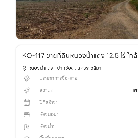
KO-117 ขายที่ดินหนองน้ำแดง 12.5 ไร่ ใกล
หนองน้ำแดง ,
ปากช่อง ,
นครราชสีมา
ประเภทการซื้อ-ขาย:
สถานะ:
เผ
ปีที่สร้าง:
ห้องนอน:
ห้องน้ำ: