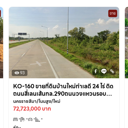
ขาย
93
KO-160 ขายที่ดินบ้านใหม่ทำเลดี 24 ไร่ ติด
ถนนสี่เลนเส้นทล.290ถนนวงแหวนรอบ
เมือง ใกล้ถนนมิตรภาพ2-700เมตร
นครราชสีมา/โนนสูง/ใหม่
อ.โนนสูง จ.นครราชสีมา
72,723,000 บาท
-
-
-
-