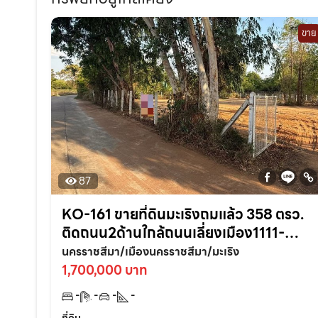
ขาย
87
KO-161 ขายที่ดินมะเริงถมแล้ว 358 ตรว.
ติดถนน2ด้านใกล้ถนนเลี่ยงเมือง1111-
2.7กม. อ.เมืองนครราชสีมา
นครราชสีมา/เมืองนครราชสีมา/มะเริง
1,700,000 บาท
-
-
-
-