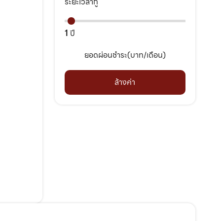
ระยะเวลากู้
1
ปี
ยอดผ่อนชำระ(บาท/เดือน)
ล้างค่า