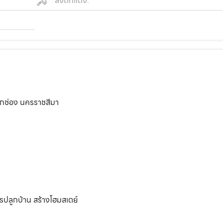
สิ่งตกแต่ง:
ปากช่อง นครราชสีมา
ารปลูกบ้าน สร้างโฮมสเตย์