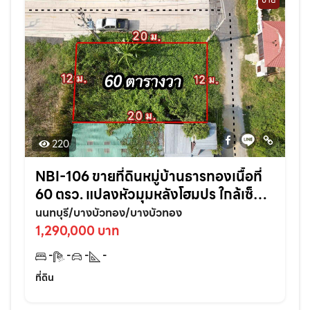
220
NBI-106 ขายที่ดินหมู่บ้านธารทองเนื้อที่
60 ตรว. แปลงหัวมุมหลังโฮมปร ใกล้เซ็น
ทรัลเวสเกต-4กม. อ.บางบัวทอง
นนทบุรี/บางบัวทอง/บางบัวทอง
จ.นนทบุรี
1,290,000 บาท
-
-
-
-
ที่ดิน