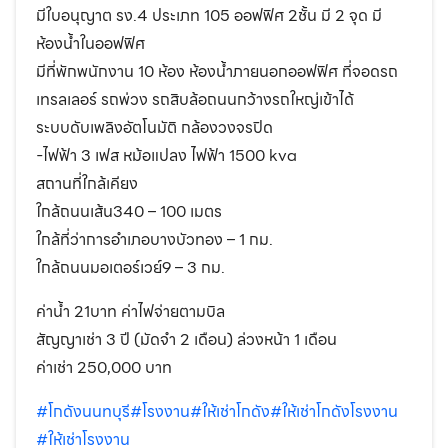
มีใบอนุญาต รง.4 ประเภท 105 ออฟฟิศ 2ชั้น มี 2 จุด มี
ห้องน้ำในออฟฟิศ
มีที่พักพนักงาน 10 ห้อง ห้องน้ำภายนอกออฟฟิศ ที่จอดรถ
เทรลเลอร์ รถพ่วง รถสิบล้อถนนกว้างรถใหญ่เข้าได้
ระบบดับเพลิงอัตโนมัติ กล้องวงจรปิด
-ไฟฟ้า 3 เฟส หม้อแปลง ไฟฟ้า 1500 kva
สถานที่ใกล้เคียง
ใกล้ถนนเส้น340 – 100 เมตร
ใกล้ที่ว่าการอำเภอบางบัวทอง – 1 กม.
ใกล้ถนนมอเตอร์เวย์9 – 3 กม.
ค่าน้ำ 21บาท ค่าไฟจ่ายตามบิล
สัญญาเช่า 3 ปี (มัดจำ 2 เดือน) ล่วงหน้า 1 เดือน
ค่าเช่า 250,000 บาท
#โกดังนนทบุรี
#โรงงาน
#ให้เช่าโกดัง
#ให้เช่าโกดังโรงงาน
#ให้เช่าโรงงาน