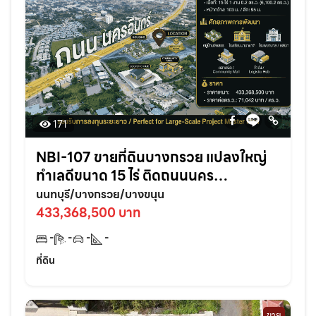
171
NBI-107 ขายที่ดินบางกรวย แปลงใหญ่
ทำเลดีขนาด 15 ไร่ ติดถนนนคร
อินทร์1020 จ.นนทบุรี
นนทบุรี/บางกรวย/บางขนุน
433,368,500 บาท
-
-
-
-
ที่ดิน
ขาย