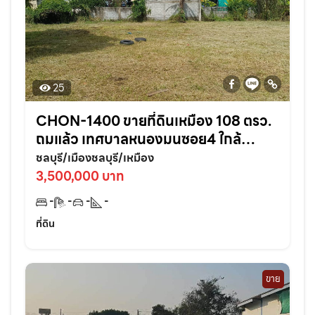
25
CHON-1400 ขายที่ดินเหมือง 108 ตรว.
ถมแล้ว เทศบาลหนองมนซอย4 ใกล้
หาด2กม. อ.เมืองชลบุรี
ชลบุรี/เมืองชลบุรี/เหมือง
3,500,000 บาท
-
-
-
-
ที่ดิน
ขาย