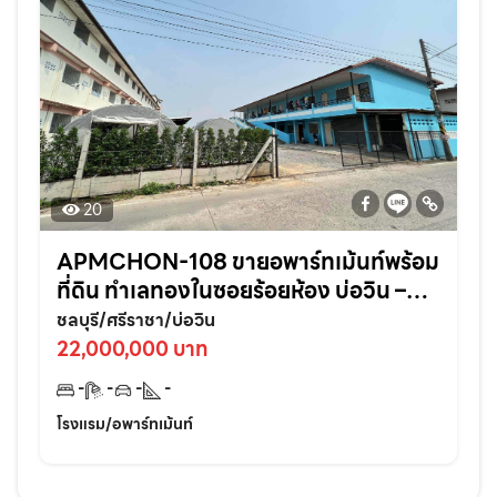
20
APMCHON-108 ขายอพาร์ทเม้นท์พร้อม
ที่ดิน ทำเลทองในซอยร้อยห้อง บ่อวิน –
ศรีราชา ติดแหล่งชุมชนเหมาะลงทุนต่อย
ชลบุรี/ศรีราชา/บ่อวิน
อดทันที!
22,000,000 บาท
-
-
-
-
โรงแรม/อพาร์ทเม้นท์