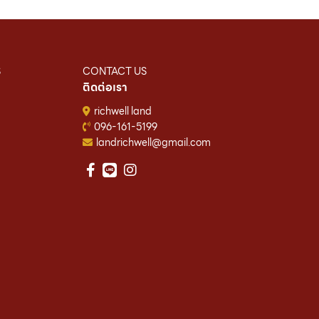
S
CONTACT US
ติดต่อเรา
richwell land
096-161-5199
landrichwell@gmail.com