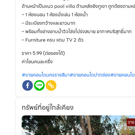
ด้านหน้าเป็นแนว pool villa ด้านหลังอิงภูเขา ถูกต้องตา
– 1 ห้องนอน 1 ห้องนั่งเล่น 1 ห้องน้ำ
– มีระเบียงกว้างและยาวมาก
– พร้อมทั้งอ่างอาบน้ำวิวโล่งโปร่งสบาย อากาศบริสุทธิ์มาก
– Furniture ครบ แถม TV 2 ตัว
ราคา 5.99 (ต่อรองได้)
ค่าโอนคนละครึ่ง
#ขายคอนโดนครราชสีมา
#ขายคอนโดปากช่อง
#ขายคอนโดห
ทรัพย์ที่อยู่ใกล้เคียง
ขาย