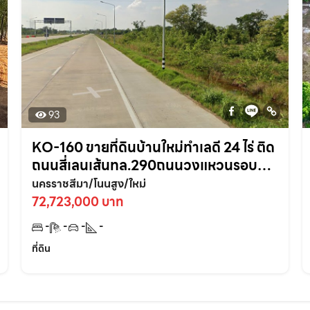
93
KO-160 ขายที่ดินบ้านใหม่ทำเลดี 24 ไร่ ติด
ถนนสี่เลนเส้นทล.290ถนนวงแหวนรอบ
เมือง ใกล้ถนนมิตรภาพ2-700เมตร
นครราชสีมา/โนนสูง/ใหม่
อ.โนนสูง จ.นครราชสีมา
72,723,000 บาท
-
-
-
-
ที่ดิน