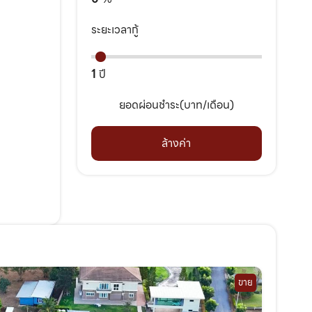
ระยะเวลากู้
1
ปี
ยอดผ่อนชำระ(บาท/เดือน)
ล้างค่า
ขาย