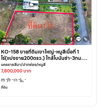
192
KO-158 ขายที่ดินเขาใหญ่-หมูสีเนื้อที่ 1
ไร่(แบ่งขาย200ตรว.) ใกล้โบนันซ่า-3กม.
อ.ปากช่อง จ.นครราชสีมา
นครราชสีมา/ปากช่อง/หมูสี
7,800,000 บาท
-
-
-
-
ที่ดิน