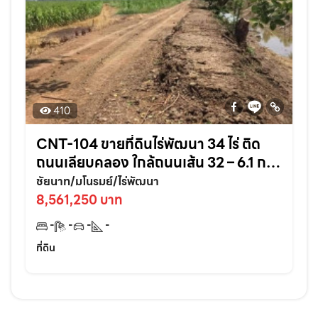
410
CNT-104 ขายที่ดินไร่พัฒนา 34 ไร่ ติด
ถนนเลียบคลอง ใกล้ถนนเส้น 32 – 6.1 กม.
มโนรมย์ จ.ชัยนาท
ชัยนาท/มโนรมย์/ไร่พัฒนา
8,561,250 บาท
-
-
-
-
ที่ดิน