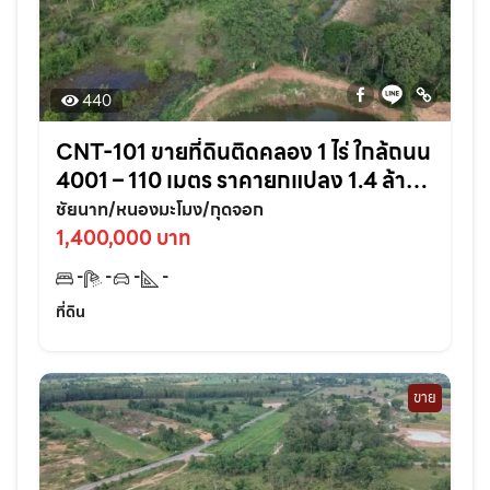
440
CNT-101 ขายที่ดินติดคลอง 1 ไร่ ใกล้ถนน
4001 – 110 เมตร ราคายกแปลง 1.4 ล้าน
บาท จ.ชัยนาท
ชัยนาท/หนองมะโมง/กุดจอก
1,400,000 บาท
-
-
-
-
ที่ดิน
ขาย