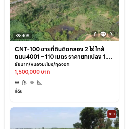
408
CNT-100 ขายที่ดินติดคลอง 2 ไร่ ใกล้
ถนน4001 – 110 เมตร ราคายกแปลง 1.5
ล้านบาท จ.ชัยนาท
ชัยนาท/หนองมะโมง/กุดจอก
1,500,000 บาท
-
-
-
-
ที่ดิน
ขาย