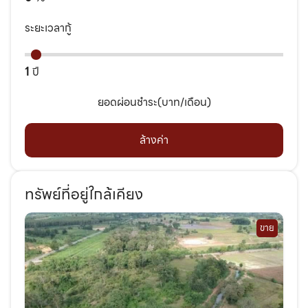
ระยะเวลากู้
1
ปี
ยอดผ่อนชำระ(บาท/เดือน)
ล้างค่า
ทรัพย์ที่อยู่ใกล้เคียง
ขาย