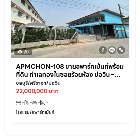
20
APMCHON-108 ขายอพาร์ทเม้นท์พร้อม
ที่ดิน ทำเลทองในซอยร้อยห้อง บ่อวิน –
ศรีราชา ติดแหล่งชุมชนเหมาะลงทุนต่อย
ชลบุรี/ศรีราชา/บ่อวิน
อดทันที!
22,000,000 บาท
-
-
-
-
โรงแรม/อพาร์ทเม้นท์