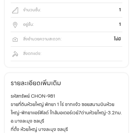
จำนวนชั้น:
1
อยู่ชั้น:
1
สิ่งอำนวยความสะดวก:
ไม่มี
สิ่งตกแต่ง:
รายละเอียดเพิ่มเติม
รหัสทรัพย์ CHON-981
ขายที่ดินห้วยใหญ่ พัทยา 1 ไร่ ชากเเง้ว ซอยสนามบินห้วย
ใหญ่-พัทยาแอร์ฟิลด์ ใกล้มอเตอร์เวย์7ด่านห้วยใหญ่-3.2กม.
อ.บางละมุง ชลบุรี
ที่ตั้ง ห้วยใหญ่ บางละมุง ชลบุรี