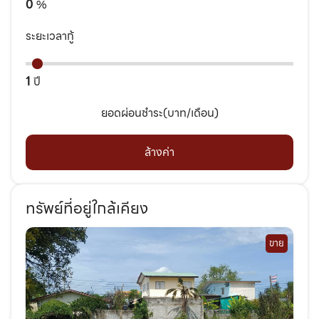
0
%
ระยะเวลากู้
1
ปี
ยอดผ่อนชำระ(บาท/เดือน)
ล้างค่า
ทรัพย์ที่อยู่ใกล้เคียง
ขาย