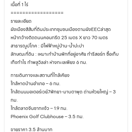
เนื้อที่ 1 ไร่
==================
รายละเอียด
ผังเมืองสีส้มที่ดินประเภทชุมชนเมืองตามผังEECล่าสุด
หน้ากว้างติดถนนคอนกรีต 25 เมตร X ยาว 70 เมตร
สาธารณูปโภค : มีไฟฟ้าหมู่บ้าน-น้ำปะปา
ลักษณะที่ดิน : เหมาะทําบ้านพักที่อยู่อาศัย ทำรีสอร์ท ซื้อเก็บ
เก็งกำไร ทำพลูวิลล่า ห่างทะเลเพียง 6 กม.
การเดินทางและสถานที่ใกล้เคียง
ใกล้หาดบ้านอำเภอ – 6 กม.
ใกล้ถนนมอเตอร์เวย์7พัทยา-มาบตาพุด ด่านห้วยใหญ่ – 3
กม.
ใกล้ตลาดจีนชากแง้ว – 1.9 กม.
Phoenix Golf Clubhouse – 3.5 กม.
ขายราคา 3.5 ล้านบาท