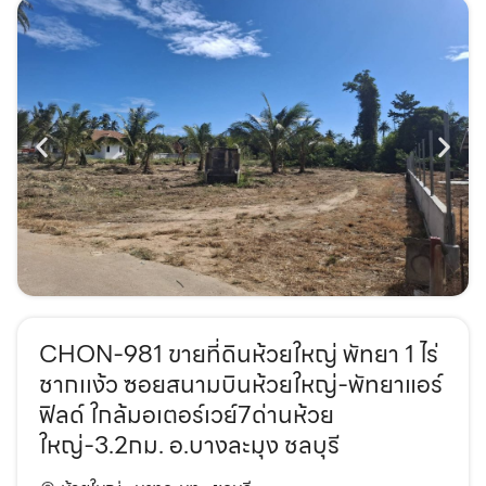
CHON-981 ขายที่ดินห้วยใหญ่ พัทยา 1 ไร่
ชากเเง้ว ซอยสนามบินห้วยใหญ่-พัทยาแอร์
ฟิลด์ ใกล้มอเตอร์เวย์7ด่านห้วย
ใหญ่-3.2กม. อ.บางละมุง ชลบุรี