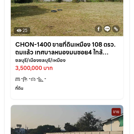
25
CHON-1400 ขายที่ดินเหมือง 108 ตรว.
ถมแล้ว เทศบาลหนองมนซอย4 ใกล้
หาด2กม. อ.เมืองชลบุรี
ชลบุรี/เมืองชลบุรี/เหมือง
3,500,000 บาท
-
-
-
-
ที่ดิน
ขาย