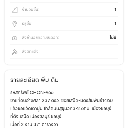
จำนวนชั้น:
1
อยู่ชั้น:
1
สิ่งอำนวยความสะดวก:
ไม่มี
สิ่งตกแต่ง:
รายละเอียดเพิ่มเติม
รหัสทรัพย์ CHON-966
ขายที่ดินอ่างศิลา 237 ตรว. ซอยเสม็ด-มิตรสัมพันธ์14ถม
แล้วซอยวัดเตาปูน ใกล้ถนนสุขุมวิท3-2.6กม. เมืองชลบุรี
ที่ตั้ง เสม็ด เมืองชลบุรี ชลบุรี
เนื้อที่ 2 งาน 37.1 ตารางวา