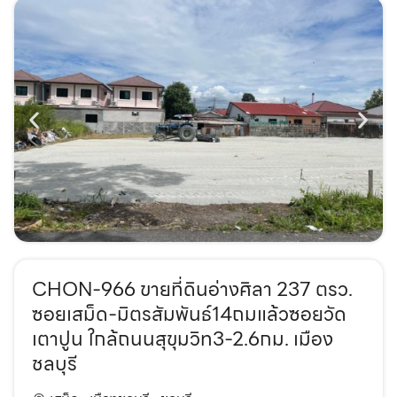
CHON-966 ขายที่ดินอ่างศิลา 237 ตรว.
ซอยเสม็ด-มิตรสัมพันธ์14ถมแล้วซอยวัด
เตาปูน ใกล้ถนนสุขุมวิท3-2.6กม. เมือง
ชลบุรี