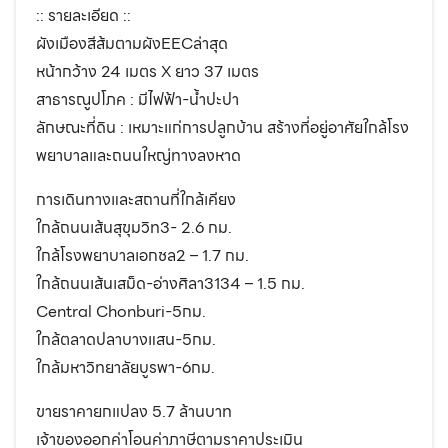
:: รายละเอียด ::
ผังเมืองสีส้มตามผังEECล่าสุด
หน้ากว้าง 24 เมตร X ยาว 37 เมตร
สาธารณูปโภค : มีไฟฟ้า-น้ำปะปา
ลักษณะที่ดิน : เหมาะแก่การปลูกบ้าน สร้างที่อยู่อาศัยใกล้โรง
พยาบาลและถนนใหญ่ทางลงหาด
การเดินทางและสถานที่ใกล้เคียง
ใกล้ถนนเส้นสุขุมวิท3- 2.6 กม.
ใกล้โรงพยาบาลเอกชล2 – 1.7 กม.
ใกล้ถนนเส้นเสม็ด-อ่างศิลา3134 – 1.5 กม.
Central Chonburi-5กม.
ใกล้ตลาดปลาบางแสน-5กม.
ใกล้มหาวิทยาลัยบูรพา-6กม.
ขายราคายกแปลง 5.7 ล้านบาท
เจ้าของออกค่าโอนค่าภาษีตามราคาประเมิน