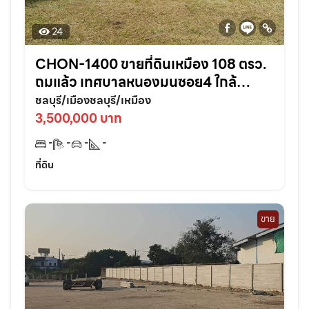
24
CHON-1400 ขายที่ดินเหมือง 108 ตรว.
ถมแล้ว เทศบาลหนองมนซอย4 ใกล้
หาด2กม. อ.เมืองชลบุรี
ชลบุรี/เมืองชลบุรี/เหมือง
3,500,000 บาท
-
-
-
-
ที่ดิน
ขาย