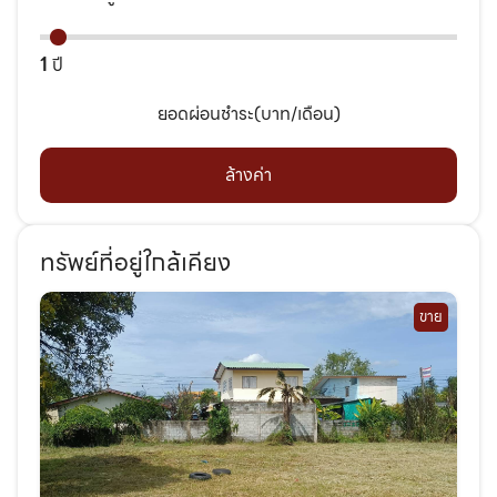
1
ปี
ยอดผ่อนชำระ(บาท/เดือน)
ล้างค่า
ทรัพย์ที่อยู่ใกล้เคียง
ขาย