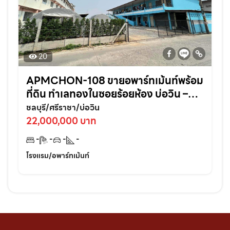
20
APMCHON-108 ขายอพาร์ทเม้นท์พร้อม
ที่ดิน ทำเลทองในซอยร้อยห้อง บ่อวิน –
ศรีราชา ติดแหล่งชุมชนเหมาะลงทุนต่อย
ชลบุรี/ศรีราชา/บ่อวิน
อดทันที!
22,000,000 บาท
-
-
-
-
โรงแรม/อพาร์ทเม้นท์