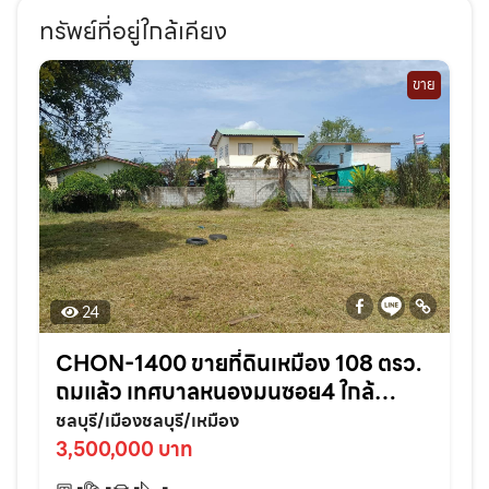
ทรัพย์ที่อยู่ใกล้เคียง
ขาย
24
CHON-1400 ขายที่ดินเหมือง 108 ตรว.
ถมแล้ว เทศบาลหนองมนซอย4 ใกล้
หาด2กม. อ.เมืองชลบุรี
ชลบุรี/เมืองชลบุรี/เหมือง
3,500,000 บาท
-
-
-
-