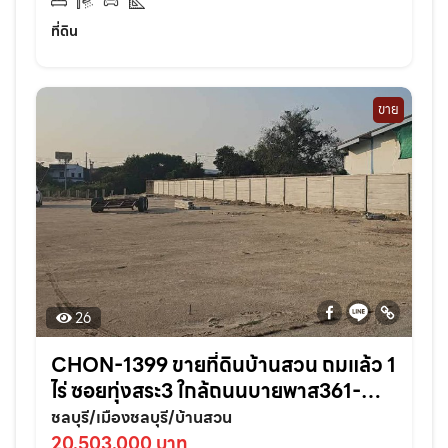
ที่ดิน
ขาย
26
CHON-1399 ขายที่ดินบ้านสวน ถมแล้ว 1
ไร่ ซอยทุ่งสระ3 ใกล้ถนนบายพาส361-
950เมตร อ.เมืองชลบุรี
ชลบุรี/เมืองชลบุรี/บ้านสวน
20,503,000 บาท