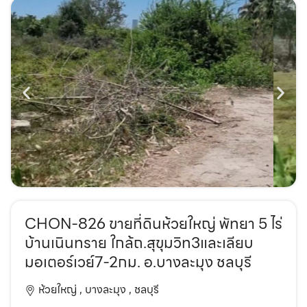
CHON-826 ขายที่ดินห้วยใหญ่ พัทยา 5 ไร่
บ้านเนินทราย ใกล้ถ.สุขุมวิท3และเลียบ
มอเตอร์เวย์7-2กม. อ.บางละมุง ชลบุรี
ห้วยใหญ่ ,
บางละมุง ,
ชลบุรี