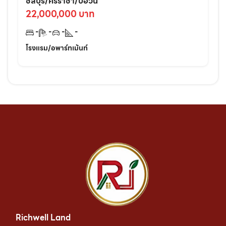
ศรีราชา ติดแหล่งชุมชนเหมาะลงทุนต่อย
ชลบุรี/ศรีราชา/บ่อวิน
อดทันที!
22,000,000 บาท
-
-
-
-
โรงแรม/อพาร์ทเม้นท์
Richwell Land