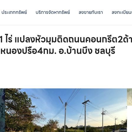
ประเภททรัพย์
บริการจัดหาทรัพย์
ลงขายกับเรา
ลงทะเบียน
 ไร่ แปลงหัวมุมติดถนนคอนกรีต2ด้า
นองปรือ4กม. อ.บ้านบึง ชลบุรี