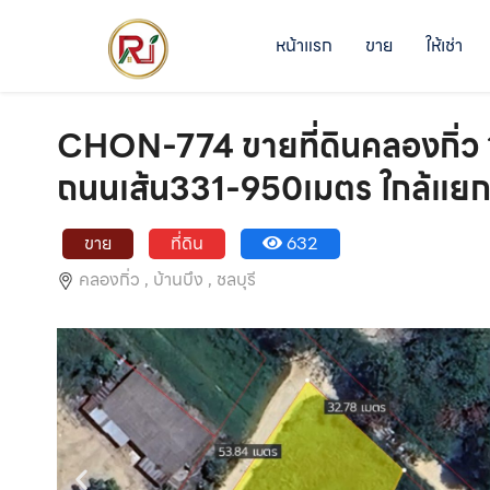
หน้าแรก
ขาย
ให้เช่า
CHON-774 ขายที่ดินคลองกิ่ว 1
ถนนเส้น331-950เมตร ใกล้แยกห
ขาย
ที่ดิน
632
คลองกิ่ว ,
บ้านบึง ,
ชลบุรี