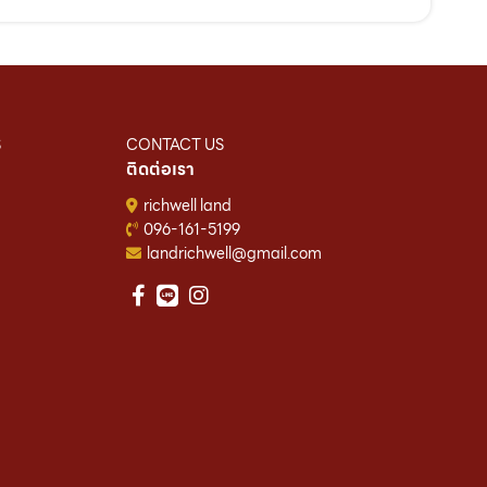
S
CONTACT US
ติดต่อเรา
richwell land
096-161-5199
landrichwell@gmail.com