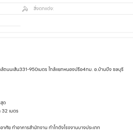
สิ่งตกแต่ง:
ใกล้ถนนเส้น331-950เมตร ใกล้แยกหนองปรือ4กม. อ.บ้านบึง ชลบุรี
สุด
ต 32 เมตร
ี่อยู่อาศัย ทำอาคารสำนักงาน ทำโกดังโรงงานบางประเภท