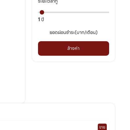
ระยะเวลากู้
1
ปี
ยอดผ่อนชำระ(บาท/เดือน)
ล้างค่า
ขาย