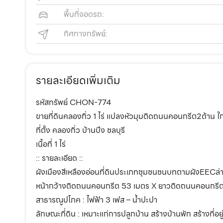
พื้นที่จอดรถ:
ทิศทางทรัพย์:
รายละเอียดเพิ่มเติม
รหัสทรัพย์ CHON-774
ขายที่ดินคลองกิ่ว 1 ไร่ แปลงหัวมุมติดถนนคอนกรีต2ด้าน 
ที่ตั้ง คลองกิ่ว บ้านบึง ชลบุรี
เนื้อที่ 1 ไร่
:: รายละเอียด ::
ผังเมืองสีเหลืองอ่อนที่ดินประเภทชุมชนชนบทตามผังEECล่า
หน้ากว้างติดถนนคอนกรีต 53 เมตร X ยาวติดถนนคอนกรี
สาธารณูปโภค : ไฟฟ้า 3 เฟส – น้ำปะปา
ลักษณะที่ดิน : เหมาะแก่การปลูกบ้าน สร้างบ้านพัก สร้างท