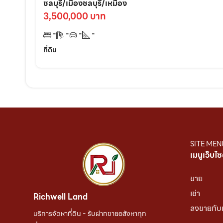
หาด2กม. อ.เมืองชลบุรี
ชลบุรี/เมืองชลบุรี/เหมือง
3,500,000 บาท
-
-
-
-
ที่ดิน
SITE MEN
เมนูเว็บไซ
ขาย
เช่า
Richwell Land
ลงขายกับ
บริการจัดหาที่ดิน - รับฝากขายอสังหาทุก