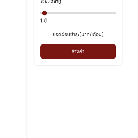
ระยะเวลากู้
1
ปี
ยอดผ่อนชำระ(บาท/เดือน)
ล้างค่า