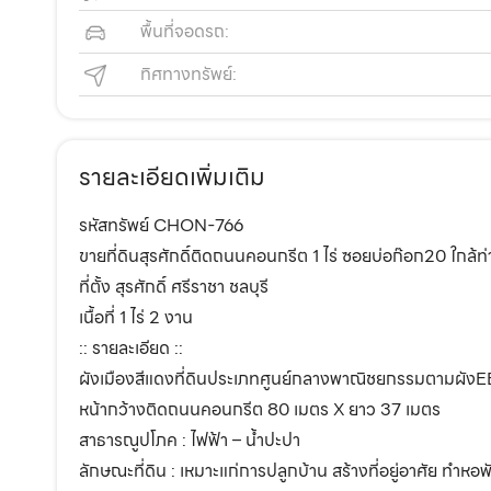
พื้นที่จอดรถ:
ทิศทางทรัพย์:
รายละเอียดเพิ่มเติม
รหัสทรัพย์ CHON-766
ขายที่ดินสุรศักดิ์ติดถนนคอนกรีต 1 ไร่ ซอยบ่อก๊อก20 ใกล้ท
ที่ตั้ง สุรศักดิ์ ศรีราชา ชลบุรี
เนื้อที่ 1 ไร่ 2 งาน
:: รายละเอียด ::
ผังเมืองสีแดงที่ดินประเภทศูนย์กลางพาณิชยกรรมตามผังE
หน้ากว้างติดถนนคอนกรีต 80 เมตร X ยาว 37 เมตร
สาธารณูปโภค : ไฟฟ้า – น้ำปะปา
ลักษณะที่ดิน : เหมาะแก่การปลูกบ้าน สร้างที่อยู่อาศัย ทำห