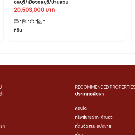
950เมตร อ.เมืองชลบุรี
ชลบุรี/เมืองชลบุรี/บ้านสวน
20,503,000 บาท
-
-
-
-
ที่ดิน
U
RECOMMENDED PROPERTIE
ต์
ประเภทอสังหา
คอนโด
ทรัพย์ขายฝาก-จำนอง
เรา
ที่ดินจัดสรร-แบ่งขาย