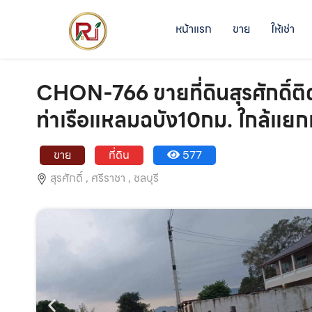
หน้าแรก
ขาย
ให้เช่า
CHON-766 ขายที่ดินสุรศักดิ์ติ
ท่าเรือแหลมฉบัง10กม. ใกล้แยกเ
ขาย
ที่ดิน
577
สุรศักดิ์ ,
ศรีราชา ,
ชลบุรี