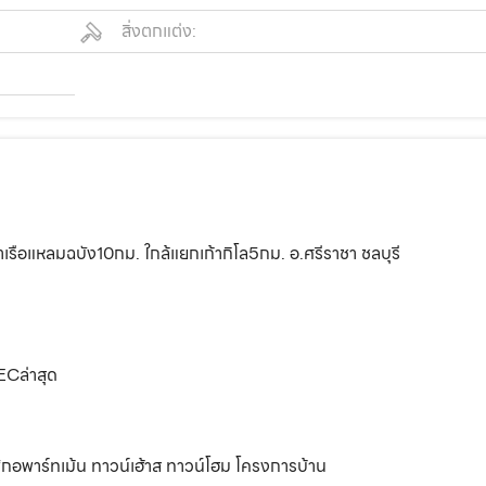
สิ่งตกแต่ง:
่าเรือแหลมฉบัง10กม. ใกล้แยกเก้ากิโล5กม. อ.ศรีราชา ชลบุรี
ECล่าสุด
อพักอพาร์ทเม้น ทาวน์เฮ้าส ทาวน์โฮม โครงการบ้าน