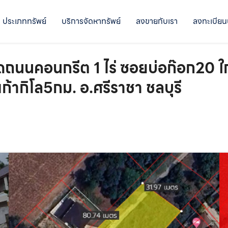
ประเภททรัพย์
บริการจัดหาทรัพย์
ลงขายกับเรา
ลงทะเบียน
ดถนนคอนกรีต 1 ไร่ ซอยบ่อก๊อก20 ใ
ก้ากิโล5กม. อ.ศรีราชา ชลบุรี