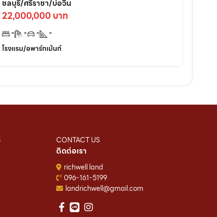
ศรีราชา ติดแหล่งชุมชนเหมาะลงทุนต่อยอด
ชลบุรี/ศรีราชา/บ่อวิน
ทันที!
22,000,000 บาท
-
-
-
-
โรงแรม/อพาร์ทเม้นท์
S
CONTACT US
ติดต่อเรา
richwell land
096-161-5199
landrichwell@gmail.com