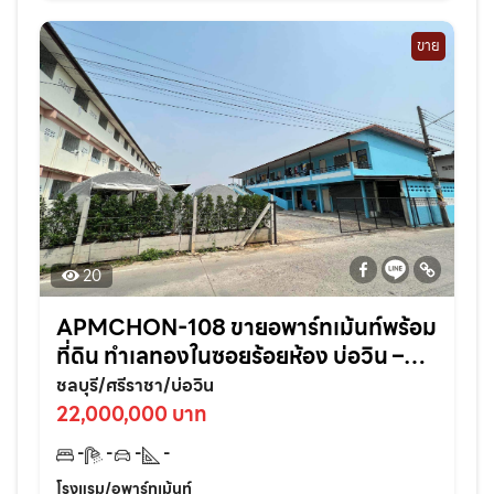
ขาย
20
APMCHON-108 ขายอพาร์ทเม้นท์พร้อม
ที่ดิน ทำเลทองในซอยร้อยห้อง บ่อวิน –
ศรีราชา ติดแหล่งชุมชนเหมาะลงทุนต่อย
ชลบุรี/ศรีราชา/บ่อวิน
อดทันที!
22,000,000 บาท
-
-
-
-
โรงแรม/อพาร์ทเม้นท์