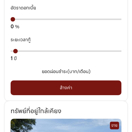
อัตราดอกเบี้ย
0
%
ระยะเวลากู้
1
ปี
ยอดผ่อนชำระ(บาท/เดือน)
ล้างค่า
ทรัพย์ที่อยู่ใกล้เคียง
ขาย