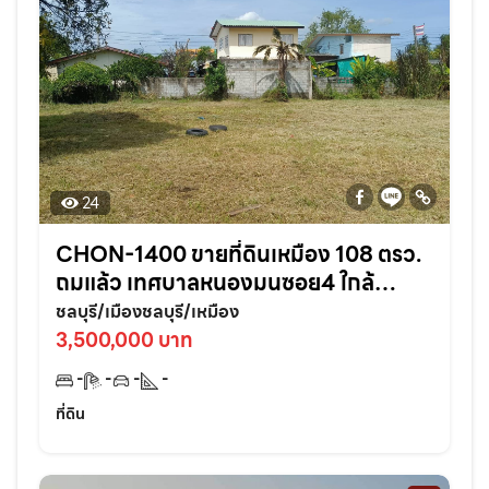
24
CHON-1400 ขายที่ดินเหมือง 108 ตรว.
ถมแล้ว เทศบาลหนองมนซอย4 ใกล้
หาด2กม. อ.เมืองชลบุรี
ชลบุรี/เมืองชลบุรี/เหมือง
3,500,000 บาท
-
-
-
-
ที่ดิน