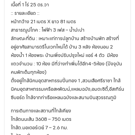
เนื้อที่ 1 ไร่ 25 ตร.วา
:: รายละเอียด ::
หน้ากว้าง 21 เมตร X ยาว 81 เมตร
สาธารณูปโภค : ไฟฟ้า 3 เฟส – น้ำปะปา
ลักษณะที่ดิน : เหมาะแก่การปลูกบ้าน สร้างบ้านพัก สร้างที่
อยู่อาศัยสามารถรีโนเวทใหม่ได้ บ้าน 3 หลัง ห้องนอน 2
ห้องน้ำ 1 ห้องพระ บ้านเพิ่งปรับปรุงใหม่ แอร์ 4 ตัว ️ มีห้อง
แถวจำนวน : 10 ห้อง มีที่ว่างทำเพิ่มได้อีก4-5ห้อง (ปัจจุบัน
คนพักเต็มทุกห้อง)
ตั้งอยู่ใกล้นิคมอุตสาหกรรมปิ่นทอง 1 ,สวนเสือศรีราชา ใกล้
นิคมอุตสาหกรรมเครือสหพัฒน์,แหลมฉบัง,อมตะซิตี้,อีสเทิร์น
ซีบอร์ด ใกล้จากท่าเรือแหลมฉบังและสนามบินสุวรรณภูมิ
การเดินทางและสถานที่ใกล้เคียง
ใกล้ถนนเส้น 3608 – 750 เมตร
ใกล้ถ.มอเตอร์เวย์ 7 – 2.6 กม.