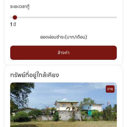
ระยะเวลากู้
1
ปี
ยอดผ่อนชำระ(บาท/เดือน)
ล้างค่า
ทรัพย์ที่อยู่ใกล้เคียง
ขาย