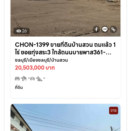
26
CHON-1399 ขายที่ดินบ้านสวน ถมแล้ว 1
ไร่ ซอยทุ่งสระ3 ใกล้ถนนบายพาส361-
950เมตร อ.เมืองชลบุรี
ชลบุรี/เมืองชลบุรี/บ้านสวน
20,503,000 บาท
-
-
-
-
ที่ดิน
ขาย