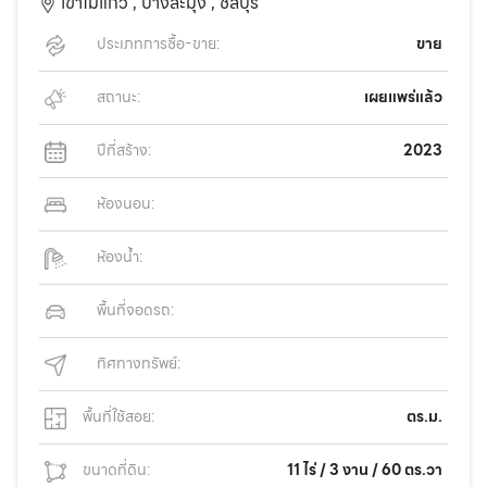
เขาไม้แก้ว ,
บางละมุง ,
ชลบุรี
ประเภทการซื้อ-ขาย:
ขาย
สถานะ:
เผยแพร่แล้ว
ปีที่สร้าง:
2023
ห้องนอน:
ห้องน้ำ:
พื้นที่จอดรถ:
ทิศทางทรัพย์:
พื้นที่ใช้สอย:
ตร.ม.
ขนาดที่ดิน:
11 ไร่ / 3 งาน / 60 ตร.วา