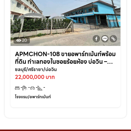
20
APMCHON-108 ขายอพาร์ทเม้นท์พร้อม
ที่ดิน ทำเลทองในซอยร้อยห้อง บ่อวิน –
ศรีราชา ติดแหล่งชุมชนเหมาะลงทุนต่อย
ชลบุรี/ศรีราชา/บ่อวิน
อดทันที!
22,000,000 บาท
-
-
-
-
โรงแรม/อพาร์ทเม้นท์