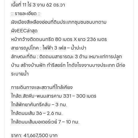
เนื้อที่ 11 ไร่ 3 งาน 62 ตร.วา
:: รายละเอียด ::
ผังเมืองสีเหลืองอ่อนที่ดินประเภทชุมชนชนบทตาม
ผังEECล่าสุด
หน้ากว้างติดถนนกรีต 80 เมตร X ยาว 236 เมตร
สาธารณูปโภค : ไฟฟ้า 3 เฟส – น้ำปะปา
ลักษณะที่ดิน : ติดถนนสาธารณะ 3 ด้าน เหมาะแก่การปลูก
บ้าน สร้างบ้านพัก ทำรีสอร์ท โกดังโรงงานบางประเภท มีท่อ
ระบายน้ำ
การเดินทางและสถานที่ใกล้เคียง
ใกล้ถ.สัตหีบ-พนมสารคาม 331 – 300 เมตร
ใกล้พัทยาคันทรีคลับ – 3 กม.
ใกล้ถนนเส้น 36 – 2.6 กม.
ใกล้ถนนเส้นมอเตอร์เวย์ 7 – 10 กม.
ราคา: 41,667,500 บาท