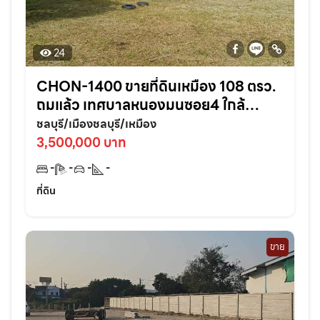
24
CHON-1400 ขายที่ดินเหมือง 108 ตรว.
ถมแล้ว เทศบาลหนองมนซอย4 ใกล้
หาด2กม. อ.เมืองชลบุรี
ชลบุรี/เมืองชลบุรี/เหมือง
3,500,000 บาท
-
-
-
-
ที่ดิน
ขาย