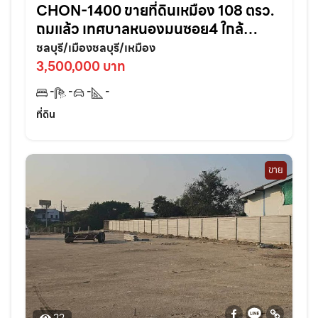
CHON-1400 ขายที่ดินเหมือง 108 ตรว.
ถมแล้ว เทศบาลหนองมนซอย4 ใกล้
หาด2กม. อ.เมืองชลบุรี
ชลบุรี/เมืองชลบุรี/เหมือง
3,500,000 บาท
-
-
-
-
ที่ดิน
ขาย