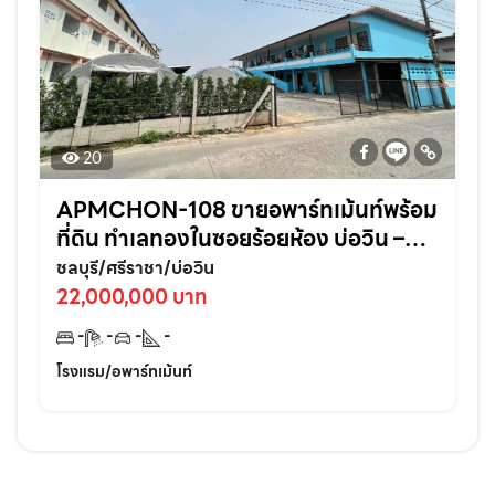
20
APMCHON-108 ขายอพาร์ทเม้นท์พร้อม
ที่ดิน ทำเลทองในซอยร้อยห้อง บ่อวิน –
ศรีราชา ติดแหล่งชุมชนเหมาะลงทุนต่อย
ชลบุรี/ศรีราชา/บ่อวิน
อดทันที!
22,000,000 บาท
-
-
-
-
โรงแรม/อพาร์ทเม้นท์