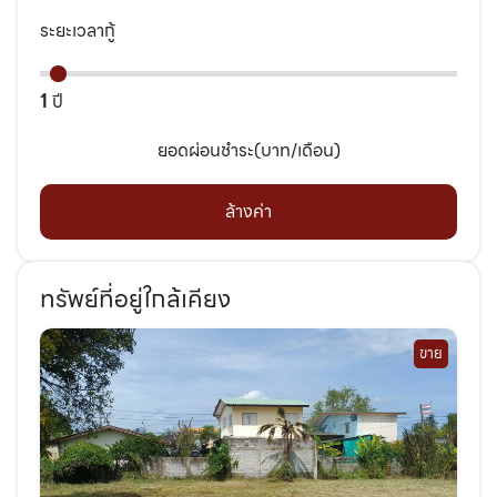
ระยะเวลากู้
1
ปี
ยอดผ่อนชำระ(บาท/เดือน)
ล้างค่า
ทรัพย์ที่อยู่ใกล้เคียง
ขาย