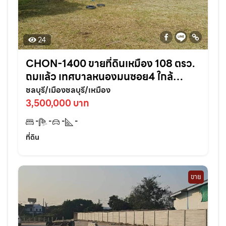
24
CHON-1400 ขายที่ดินเหมือง 108 ตรว.
ถมแล้ว เทศบาลหนองมนซอย4 ใกล้
หาด2กม. อ.เมืองชลบุรี
ชลบุรี/เมืองชลบุรี/เหมือง
3,500,000 บาท
-
-
-
-
ที่ดิน
ขาย